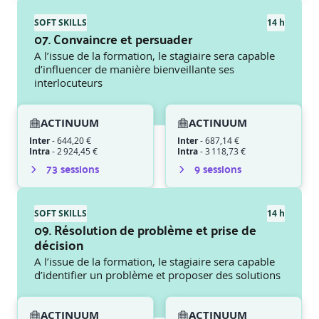
SOFT SKILLS
14 h
07. Convaincre et persuader
A l’issue de la formation, le stagiaire sera capable
d’influencer de manière bienveillante ses
interlocuteurs
ACTINUUM
ACTINUUM
Inter
-
644,20 €
Inter
-
687,14 €
Intra
-
2 924,45 €
Intra
-
3 118,73 €
73
session
s
9
session
s
SOFT SKILLS
14 h
09. Résolution de problème et prise de
décision
A l’issue de la formation, le stagiaire sera capable
d’identifier un problème et proposer des solutions
ACTINUUM
ACTINUUM