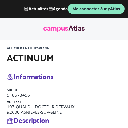
Actualités
Agenda
Me connecter à myAtlas
AFFICHER LE FIL D'ARIANE
ACTINUUM
Informations
SIREN
518573456
ADRESSE
107 QUAI DU DOCTEUR DERVAUX
92600
ASNIERES-SUR-SEINE
Description