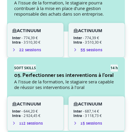
A l’issue de la formation, le stagiaire pourra
contribuer à la mise en place d’une gestion
responsable des achats dans son entreprise.
ACTINUUM
ACTINUUM
Inter
-
774,39 €
Inter
-
774,39 €
Intra
-
3 510,30 €
Intra
-
3 510,30 €
22
session
s
55
session
s
SOFT SKILLS
14 h
05. Perfectionner ses interventions à l’oral
A l’issue de la formation, le stagiaire sera capable
de réussir ses interventions à l’oral
ACTINUUM
ACTINUUM
Inter
-
644,20 €
Inter
-
687,14 €
Intra
-
2 924,45 €
Intra
-
3 118,73 €
112
session
s
15
session
s