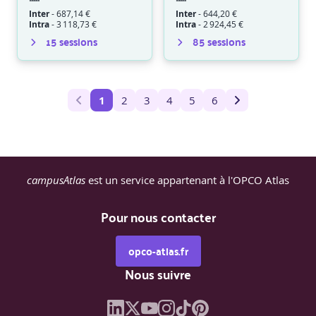
Inter
-
687,14 €
Inter
-
644,20 €
Intra
-
3 118,73 €
Intra
-
2 924,45 €
15
session
s
85
session
s
1
2
3
4
5
6
campusAtlas
est un service appartenant à l'OPCO Atlas
Pour nous contacter
opco-atlas.fr
Nous suivre