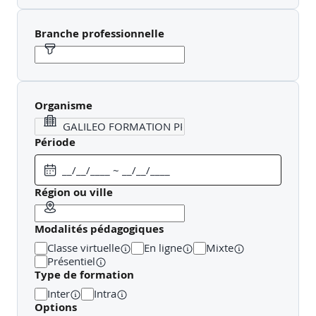
chaque organisation de développer durablement ses
compétences et son employabilité, grâce à une pédagogie
Branche professionnelle
orientée compétences, concrète et directement connectée
aux besoins des entreprises.
Galileo formation professionnelle pilote également des
dispositifs innovants tels que la Salle Cyber by Galileo, un
espace dédié à la sensibilisation, à la formation et à la
Organisme
mise en situation autour des enjeux de cybersécurité,
permettant aux entreprises de renforcer concrètement la
Période
résilience de leurs équipes face aux risques numériques.
Région ou ville
Modalités pédagogiques
Classe virtuelle
En ligne
Mixte
Présentiel
Type de formation
Inter
Intra
Options