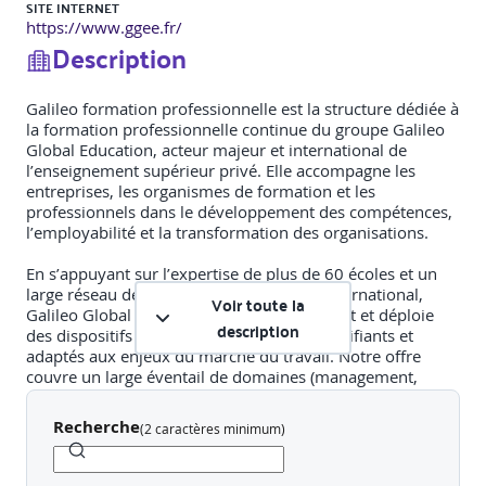
SITE INTERNET
https://www.ggee.fr/
Description
Galileo formation professionnelle est la structure dédiée à
la formation professionnelle continue du groupe Galileo
Global Education, acteur majeur et international de
l’enseignement supérieur privé. Elle accompagne les
entreprises, les organismes de formation et les
professionnels dans le développement des compétences,
l’employabilité et la transformation des organisations.
En s’appuyant sur l’expertise de plus de 60 écoles et un
large réseau de campus en France et à l’international,
Voir toute la
Galileo Global Education Entreprises conçoit et déploie
description
des dispositifs de formation innovants, certifiants et
adaptés aux enjeux du marché du travail. Notre offre
couvre un large éventail de domaines (management,
digital, business, création, etc.) et s’appuie sur des
modalités pédagogiques flexibles : présentiel, distanciel,
Recherche
(
2 caractères minimum
)
hybride, VAE ou encore parcours sur-mesure.
Notre mission est de permettre à chaque individu et à