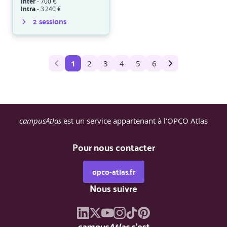
Inter
-
700 €
Intra
-
3 240 €
2
session
s
1
2
3
4
5
6
campusAtlas
est un service appartenant à l'OPCO Atlas
Pour nous contacter
opco-atlas.fr
Nous suivre
campusAtlas
c'est