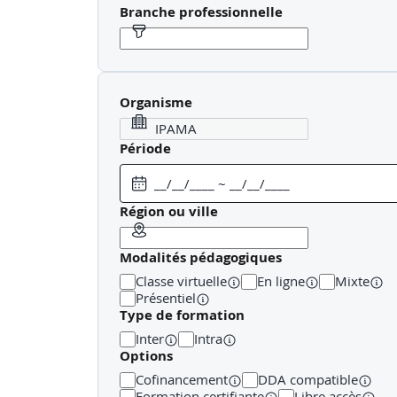
Branche professionnelle
Organisme
Période
Région ou ville
Modalités pédagogiques
Classe virtuelle
En ligne
Mixte
Présentiel
Type de formation
Inter
Intra
Options
Cofinancement
DDA compatible
Formation certifiante
Libre accès