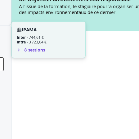
A l’issue de la formation, le stagiaire pourra organiser
des impacts environnementaux de ce dernier.
IPAMA
Inter
-
744,61 €
Intra
-
3 723,04 €
8
session
s