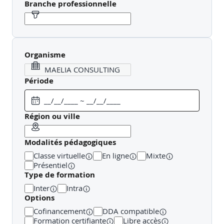
Branche professionnelle
Un taux de satisfaction élevé (≈ 95 %) attestant de
l’impact et de la qualité des actions
Avec Maelia, vos collaborateurs développent des
compétences opérationnelles, mobilisables
Organisme
immédiatement dans leur quotidien professionnel.
Période
Région ou ville
Modalités pédagogiques
Classe virtuelle
En ligne
Mixte
Présentiel
Type de formation
Inter
Intra
Options
Cofinancement
DDA compatible
Formation certifiante
Libre accès