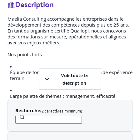
Description
Maelia Consulting accompagne les entreprises dans le
développement des compétences depuis plus de 25 ans.
En tant qu’organisme certifié Qualiopi, nous concevons
des formations sur-mesure, opérationnelles et alignées
avec vos enjeux métiers.
Nos points forts :
Équipe de formateurs seniors avec une solide expérience
Voir toute la
terrain
description
Large palette de thèmes : management, efficacité
professionnelle, digital, soft skills, relation client, etc.
Recherche
(
2 caractères minimum
)
Interventions sur mesure, en présentiel ou à distance,
dans les territoires ultramarins ou métropolitains