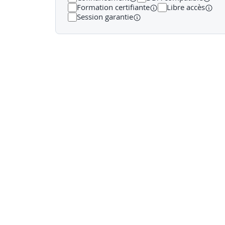
Formation certifiante
Libre accès
Session garantie
Détecter, accueillir et traiter un signalemen
›
Comment se manifestent les situations (sig
›
La stratégie de l’agresseur (emprise, abus 
›
Les conséquences de violences en tant que
›
Les facteurs pouvant entraver un signale
›
Les signaux d’alerte
›
Posture d'écoute : empathie, non-jugement,
›
Processus de recueil d’un signalement (fo
›
Que dire/que faire en tant que collègue, m
›
🛠️
Activité pédagogique
: Jeu de rôle en bi