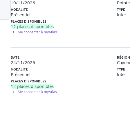
10/11/2026
Pointe
MODALITÉ
TYPE
t
Présentiel
Inter
PLACES DISPONIBLES
naux faibles, signaux forts)
12
places disponibles
Me connecter à myAtlas
de pouvoir)
 victime
DATE
RÉGION
ment
24/11/2026
Cayen
MODALITÉ
TYPE
Présentiel
Inter
 confidentialité
PLACES DISPONIBLES
12
places disponibles
rmel/informel)
Me connecter à myAtlas
anager, référent·e
nôme :
accueil d’un signalement fictif