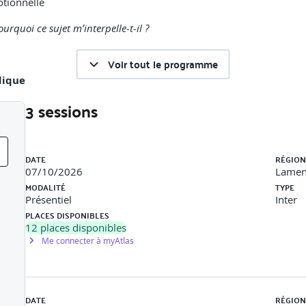
otionnelle
ourquoi ce sujet m’interpelle-t-il ?
Voir tout le programme
dique
3 sessions
ts sexistes, harcèlement sexuel
déos courtes, verbatims
Liste des sessions
iolences sexistes et sexuelles
DATE
RÉGION
07/10/2026
Lament
ôle de l’entreprise et du CSE
MODALITÉ
TYPE
Présentiel
Inter
PLACES DISPONIBLES
12
places disponibles
 2024, guide Syntec)
Me connecter à myAtlas
 QCM "Mythes & réalités" ou Etude de documents
duction ?
DATE
RÉGION