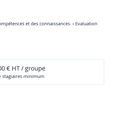
 compétences et des connaissances. › Evaluation
00 € HT / groupe
4
stagiaire
s
minimum