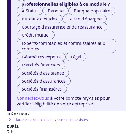
professionnelles éligibles à ce module ?
À Statut
Banque
Banque populaire
Bureaux d'études
Caisse d'épargne
Courtage d'assurance et de réassurance
Crédit mutuel
Experts-comptables et commissaires aux
comptes
Géomètres experts
Légal
Marchés financiers
Sociétés d'assistance
Sociétés d'assurances
Sociétés financières
Connectez-vous
à votre compte myAtlas pour
vérifier l'éligibilité de votre entreprise.
THÉMATIQUE
Harcèlement sexuel et agissements sexistes
DURÉE
7 h