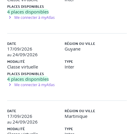
PLACES DISPONIBLES
3. En aval de la formation
4
places disponibles
Me connecter à myAtlas
Simulateur conversationnel
(pour aller plus loin, non
obligatoire)​
Objectifs : continuer à s’entraîner à :
DATE
RÉGION OU VILLE
Ecouter la parole d’une victime et l’orienter.
17/09/2026
Guyane
Recadrer sans attendre un comportement
24/09/2026
au
inapproprié​
MODALITÉ
TYPE
Classe virtuelle
Inter
Quiz d’évaluation (pour aller plus loin, non
PLACES DISPONIBLES
obligatoire)
4
places disponibles
Me connecter à myAtlas
Objectif : Valider l’acquisition des compétences ​
DATE
RÉGION OU VILLE
17/09/2026
Martinique
24/09/2026
au
MODALITÉ
TYPE