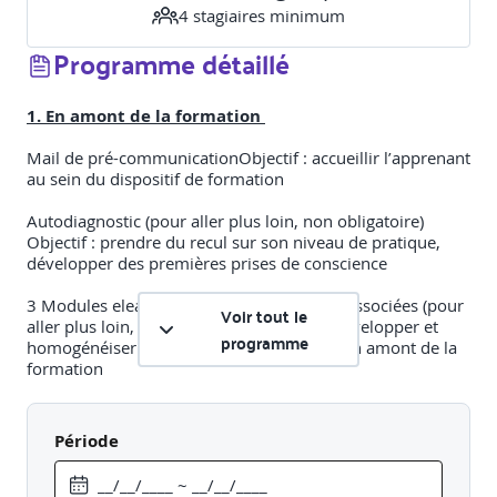
4
stagiaire
s
minimum
Programme détaillé
1. En amont de la formation
​Mail de pré-communication​Objectif : accueillir l’apprenant
au sein du dispositif de formation​
Autodiagnostic (pour aller plus loin, non obligatoire)​
Objectif : prendre du recul sur son niveau de pratique,
développer des premières prises de conscience​
3 Modules elearning et 3 fiches pratiques associées (pour
Voir tout le
aller plus loin, non obligatoire)​Objectif : développer et
programme
homogénéiser le niveau de compétences en amont de la
formation​
Les différentes formes de VHSS​
Les prémisses des VHSS et le cadre légal​
Période
Réagir en cas de VHSS et aider une personne victime
2.Formation distancielle (7h)