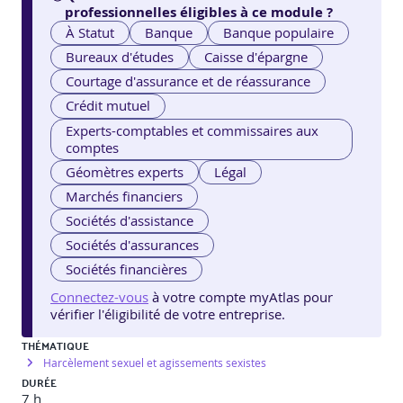
professionnelles éligibles à ce module ?
À Statut
Banque
Banque populaire
Bureaux d'études
Caisse d'épargne
Courtage d'assurance et de réassurance
Crédit mutuel
Experts-comptables et commissaires aux
comptes
Géomètres experts
Légal
Marchés financiers
Sociétés d'assistance
Sociétés d'assurances
Sociétés financières
Connectez-vous
à votre compte myAtlas pour
vérifier l'éligibilité de votre entreprise.
THÉMATIQUE
Harcèlement sexuel et agissements sexistes
DURÉE
7 h