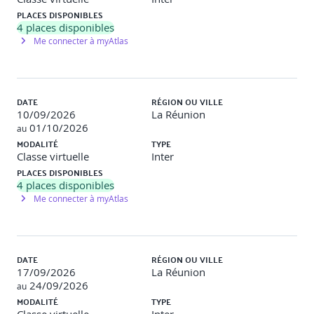
PLACES DISPONIBLES
3. En aval de la formation
4
places disponibles
Me connecter à myAtlas
Simulateur conversationnel
(pour aller plus loin, non
obligatoire)​Objectifs : continuer à s’entraîner à :
Ecouter la parole d’une victime et l’orienter.
Recadrer sans attendre un comportement
DATE
RÉGION OU VILLE
inapproprié​
10/09/2026
La Réunion
01/10/2026
au
Quiz d’évaluation (pour aller plus loin, non
MODALITÉ
TYPE
obligatoire)
Classe virtuelle
Inter
PLACES DISPONIBLES
Objectif : Valider l’acquisition des compétences ​
4
places disponibles
Me connecter à myAtlas
DATE
RÉGION OU VILLE
17/09/2026
La Réunion
24/09/2026
au
MODALITÉ
TYPE