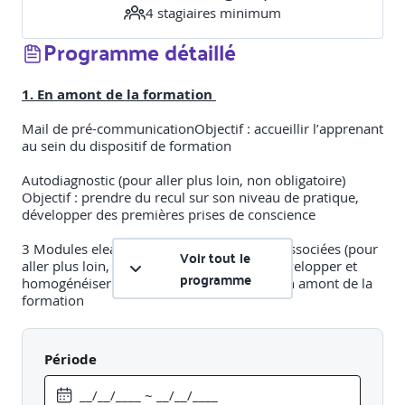
4
stagiaire
s
minimum
Programme détaillé
​1. En amont de la formation
​Mail de pré-communication​Objectif : accueillir l’apprenant
au sein du dispositif de formation​
Autodiagnostic (pour aller plus loin, non obligatoire)​
Objectif : prendre du recul sur son niveau de pratique,
développer des premières prises de conscience​
3 Modules elearning et 3 fiches pratiques associées (pour
Voir tout le
aller plus loin, non obligatoire)​Objectif : développer et
programme
homogénéiser le niveau de compétences en amont de la
formation​
Les différentes formes de VHSS​
Les prémisses des VHSS et le cadre légal​
Période
Réagir en cas de VHSS et aider une personne victime
2.Formation distancielle (7h)