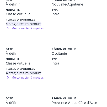
À définir
Nouvelle-Aquitaine
8- Développer une stratégie de prévention
MODALITÉ
TYPE
durable
Classe virtuelle
Intra
PLACES DISPONIBLES
4
stagiaires minimum
·
Construire des outils de prévention adaptés (affichage,
Me connecter à myAtlas
sensibilisation, onboarding).
·
Co-construire des engagements collectifs de lutte contre
DATE
RÉGION OU VILLE
les VSS.
À définir
Occitanie
MODALITÉ
TYPE
Classe virtuelle
Intra
·
Mobiliser les ressources existantes (ex : guide Syntec).
PLACES DISPONIBLES
4
stagiaires minimum
Me connecter à myAtlas
9- Clôture et plan d’action personnel
·
Formaliser ses engagements pour agir concrètement.
DATE
RÉGION OU VILLE
À définir
Provence-Alpes-Côte d'Azur