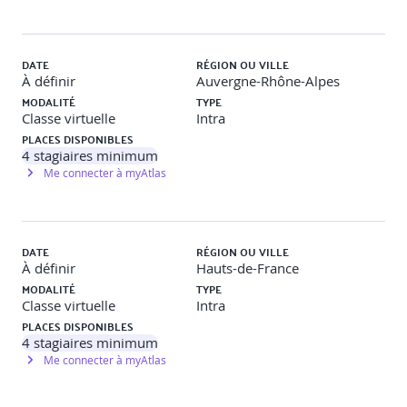
zones grises
DATE
RÉGION OU VILLE
·
Clarifier la notion de consentement implicite et explicite.
À définir
Auvergne-Rhône-Alpes
MODALITÉ
TYPE
Classe virtuelle
Intra
·
Analyser les dérives de l'humour sexiste dans le
quotidien professionnel.
PLACES DISPONIBLES
4
stagiaires minimum
Me connecter à myAtlas
·
Développer la capacité à identifier les signaux faibles.
6- Réagir face aux agissements : agir avec
DATE
RÉGION OU VILLE
discernement
À définir
Hauts-de-France
MODALITÉ
TYPE
Classe virtuelle
Intra
PLACES DISPONIBLES
·
Savoir accueillir un signalement de manière sécurisée.
4
stagiaires minimum
Me connecter à myAtlas
·
Réagir en tant que remontée d'une situation
inappropriée.