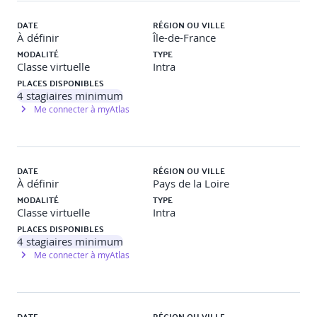
DATE
RÉGION OU VILLE
·
Conduire un entretien avec une personne mise en cause
À définir
Île-de-France
sans s'improviser enquêteur.
MODALITÉ
TYPE
Classe virtuelle
Intra
PLACES DISPONIBLES
7- Se positionner comme référent harcèlement –
4
stagiaires minimum
Postures et limites
Me connecter à myAtlas
·
Comprendre le rôle stratégique du référent harcèlement.
DATE
RÉGION OU VILLE
À définir
Pays de la Loire
·
Les enjeux spécifiques de Référents employeur et CSE
MODALITÉ
TYPE
Classe virtuelle
Intra
PLACES DISPONIBLES
·
Articuler écoute active, orientation et neutralité.
4
stagiaires minimum
Me connecter à myAtlas
·
Respecter les limites du rôle sans se substituer à
l’enquête formelle.
DATE
RÉGION OU VILLE