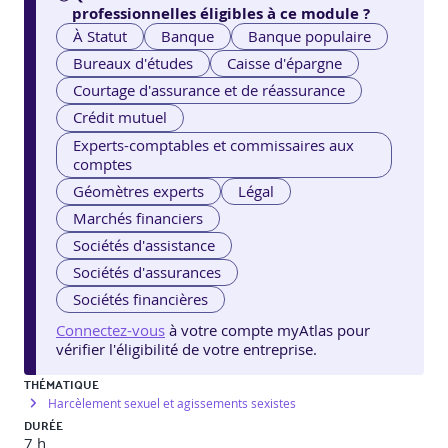
professionnelles éligibles à ce module ?
À Statut
Banque
Banque populaire
Bureaux d'études
Caisse d'épargne
Courtage d'assurance et de réassurance
Crédit mutuel
Experts-comptables et commissaires aux
comptes
Géomètres experts
Légal
Marchés financiers
Sociétés d'assistance
Sociétés d'assurances
Sociétés financières
Connectez-vous
à votre compte myAtlas pour
vérifier l'éligibilité de votre entreprise.
THÉMATIQUE
Harcèlement sexuel et agissements sexistes
DURÉE
7 h