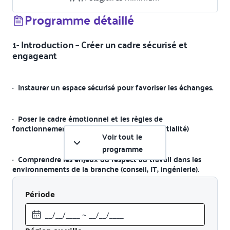
Programme détaillé
1- Introduction – Créer un cadre sécurisé et
engageant
·
Instaurer un espace sécurisé pour favoriser les échanges.
·
Poser le cadre émotionnel et les règles de
fonctionnement (liberté de parole, confidentialité)
Voir tout le
programme
·
Comprendre les enjeux du respect au travail dans les
environnements de la branche (conseil, IT, ingénierie).
Période
2- Statistiques, contextes sectoriels et réalités
des violences sexistes et sexuelles