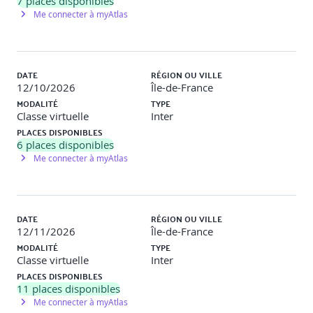
7
places disponibles
Me connecter à myAtlas
·
Distinguer comportements inappropriés, illégaux et
climats toxiques.
DATE
RÉGION OU VILLE
4- Cadre légal et conventionnel : obligations et
12/10/2026
Île-de-France
dynamiques d’évolution
MODALITÉ
TYPE
Classe virtuelle
Inter
PLACES DISPONIBLES
·
Connaître le cadre légal (Code du travail, Code pénal,
6
places disponibles
obligations de prévention).
Me connecter à myAtlas
·
Analyser l’évolution réglementaire depuis 2015 (lois
successives et accords de branche).
DATE
RÉGION OU VILLE
12/11/2026
Île-de-France
·
Comprendre la montée en exigence de vigilance de
MODALITÉ
TYPE
l'employeur.
Classe virtuelle
Inter
PLACES DISPONIBLES
11
places disponibles
5- Consentement et humour sexiste : repérer les
Me connecter à myAtlas