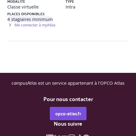
MODALITÉ
TYPE
·
S'approprier les outils et relais internes.
Classe virtuelle
Intra
PLACES DISPONIBLES
4
stagiaires minimum
Me connecter à myAtlas
campusAtlas
est un service appartenant à l'OPCO Atlas
Pour nous contacter
opco-atlas.fr
Nous suivre