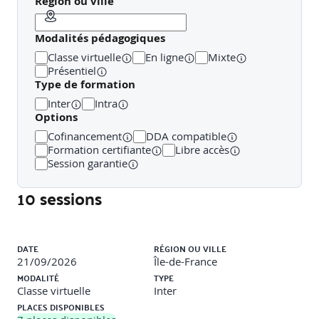
Région ou ville
·
Mettre en perspective les statistiques sur les VSS.
Modalités pédagogiques
Classe virtuelle
En ligne
Mixte
·
Identifier les risques spécifiques aux environnements
Présentiel
professionnels couverts par Atlas.
Type de formation
Inter
Intra
Options
·
Comprendre l'impact des dynamiques organisationnelles
sur les violences.
Cofinancement
DDA compatible
Formation certifiante
Libre accès
Session garantie
3- De la discrimination aux violences sexistes et
10 sessions
sexuelles – Clarifier les dynamiques
Liste des sessions
·
Définir agissements sexistes, harcèlement sexuel et
DATE
RÉGION OU VILLE
harcèlement environnemental.
21/09/2026
Île-de-France
MODALITÉ
TYPE
Classe virtuelle
Inter
·
Comprendre le continuum des violences.
PLACES DISPONIBLES