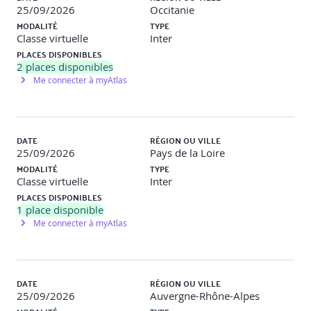
Pré-requis :
25/09/2026
Occitanie
MODALITÉ
TYPE
Aucun
Classe virtuelle
Inter
PLACES DISPONIBLES
2
places disponibles
Méthodes et moyens pédagogiques
Me connecter à myAtlas
Travaux pratiques Exposés interactifs, études de cas pour
ancrer la démarche dans les esprits. Boîte à outils : quiz,
jeux en binômes ou en groupe, moments d’échanges,
DATE
RÉGION OU VILLE
mise en situation, analyse de vidéo… Les activités
25/09/2026
Pays de la Loire
présentées sont fournies à titre indicatif et peuvent être
MODALITÉ
TYPE
ajustées au besoin notamment en fonction de la modalité
Classe virtuelle
Inter
pédagogique.
PLACES DISPONIBLES
1
place disponible
Méthodes pédagogiques La formation s’appuie en partie
Me connecter à myAtlas
sur le guide « Lutter contre le sexisme, le harcèlement
sexuel et le harcèlement moral ». A chaque fois qu’une
page est indiquée dans le présent programme, il s’agit
d’une référence à une page de ce guide.
DATE
RÉGION OU VILLE
25/09/2026
Auvergne-Rhône-Alpes
Programme de la formation