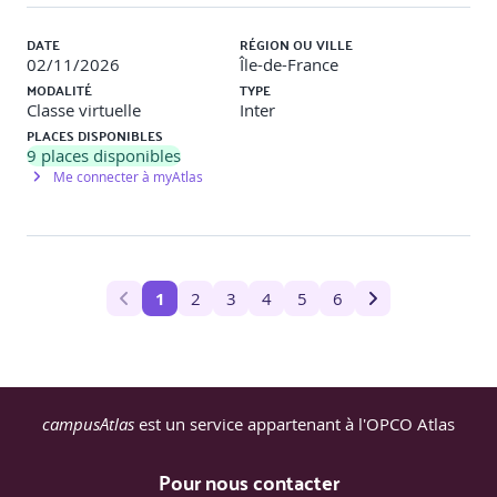
moral » de la Fédération Syntec (p. 29-34) – diverses
situations d’agissement sexiste, de harcèlement sexuel, de
DATE
RÉGION OU VILLE
harcèlement sexuel environnemental et de harcèlement
02/11/2026
Île-de-France
moral : en petits groupes.
MODALITÉ
TYPE
Classe virtuelle
Inter
PLACES DISPONIBLES
9
places disponibles
Me connecter à myAtlas
1
2
3
4
5
6
campusAtlas
est un service appartenant à l'OPCO Atlas
Pour nous contacter