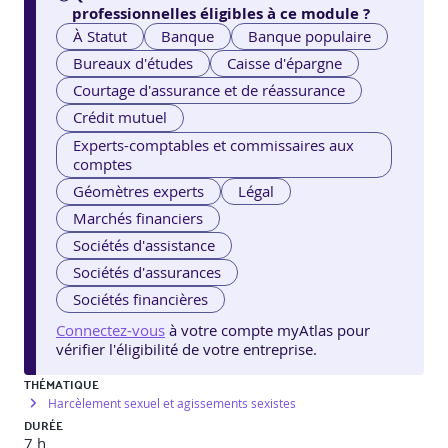
professionnelles éligibles à ce module ?
À Statut
Banque
Banque populaire
Bureaux d'études
Caisse d'épargne
Courtage d'assurance et de réassurance
Crédit mutuel
Experts-comptables et commissaires aux
comptes
Géomètres experts
Légal
Marchés financiers
Sociétés d'assistance
Sociétés d'assurances
Sociétés financières
Connectez-vous
à votre compte myAtlas pour
vérifier l'éligibilité de votre entreprise.
THÉMATIQUE
Harcèlement sexuel et agissements sexistes
DURÉE
7 h