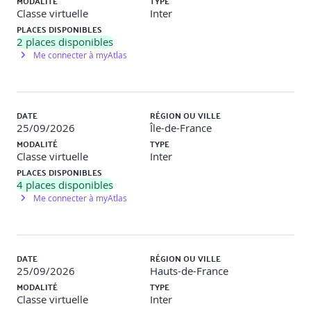
MODALITÉ
TYPE
Classe virtuelle
Inter
PLACES DISPONIBLES
1 - L’origine du sexisme
2
places disponibles
Me connecter à myAtlas
Prendre conscience de ses propres stéréotypes et
biais cognitifs, pour diminuer les réflexes sexistes.
Le cerveau, les biais cognitifs et le processus de
catégorisation
DATE
RÉGION OU VILLE
Exploration des stéréotypes et des préjugés autour du
25/09/2026
Île-de-France
genre, et la valorisation du genre masculin (p. 4)
MODALITÉ
TYPE
Les critères de discrimination
Classe virtuelle
Inter
PLACES DISPONIBLES
Travaux pratiques
Expérience d’un biais cognitif en binôme.
4
places disponibles
Mise en commun autour des critères de discrimination.
Me connecter à myAtlas
2 - Le cadre légal et les responsabilités
DATE
RÉGION OU VILLE
Appréhender les notions légales et comment elles se
25/09/2026
Hauts-de-France
matérialisent, connaître les obligations
MODALITÉ
TYPE
L’égalité de traitement et la discrimination :
Classe virtuelle
Inter
définitions et critères