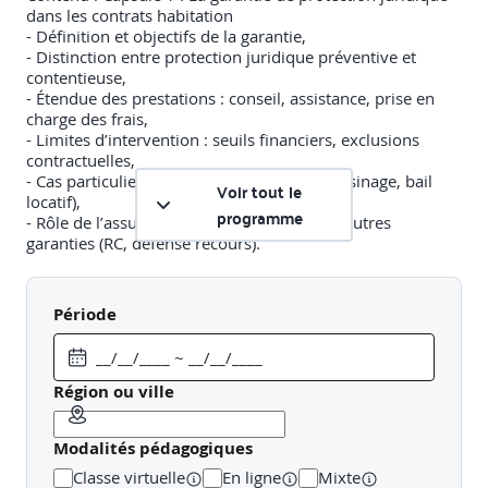
dans les contrats habitation
- Définition et objectifs de la garantie,
- Distinction entre protection juridique préventive et
contentieuse,
- Étendue des prestations : conseil, assistance, prise en
charge des frais,
- Limites d’intervention : seuils financiers, exclusions
contractuelles,
- Cas particuliers (copropriété, litiges de voisinage, bail
Voir tout le
locatif),
programme
- Rôle de l’assureur et articulation avec les autres
garanties (RC, défense recours).
Capsule 2 : La convention IRSI
Période
- Origine et principes de la convention IRSI (entrée en
vigueur en 2018),
- Champ d’application : sinistres dégâts des eaux et
incendie en immeuble,
Région ou ville
- Règles de désignation de l’assureur gestionnaire
(assureur MRH, seuils de gravité),
Modalités pédagogiques
- Modalités d’expertise simplifiée et délais de gestion, -
Gestion du recours entre assureurs,
Classe virtuelle
En ligne
Mixte