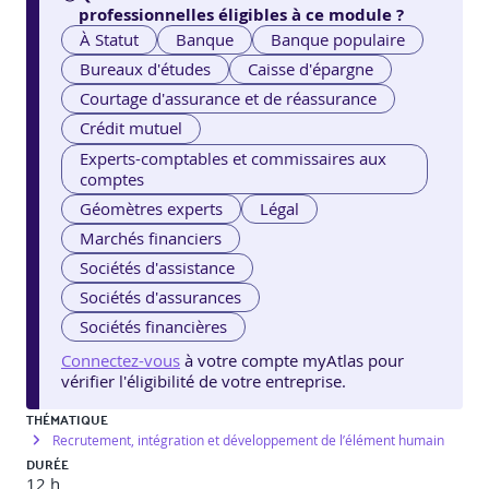
professionnelles éligibles à ce module ?
À Statut
Banque
Banque populaire
Bureaux d'études
Caisse d'épargne
Courtage d'assurance et de réassurance
Crédit mutuel
Experts-comptables et commissaires aux
comptes
Géomètres experts
Légal
Marchés financiers
Sociétés d'assistance
Sociétés d'assurances
Sociétés financières
Connectez-vous
à votre compte myAtlas pour
vérifier l'éligibilité de votre entreprise.
THÉMATIQUE
Recrutement, intégration et développement de l’élément humain
DURÉE
12 h