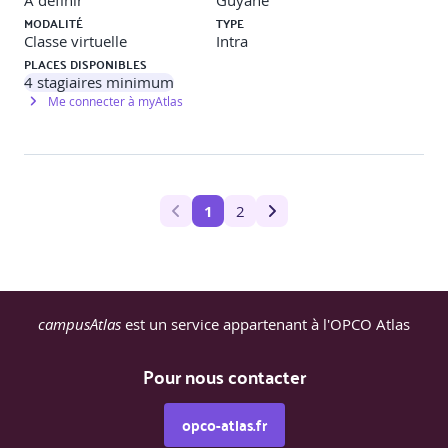
À définir
Guyane
MODALITÉ
TYPE
Classe virtuelle
Intra
PLACES DISPONIBLES
4
stagiaires minimum
Me connecter à myAtlas
1
2
campusAtlas
est un service appartenant à l'OPCO Atlas
Pour nous contacter
opco-atlas.fr