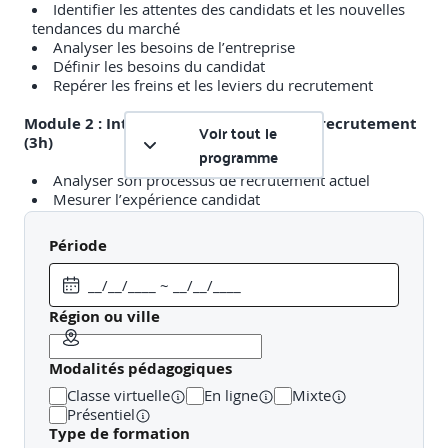
Identifier les attentes des candidats et les nouvelles
tendances du marché
Analyser les besoins de l’entreprise
Définir les besoins du candidat
Repérer les freins et les leviers du recrutement
Module 2 : Interroger son processus de recrutement
Voir tout le
(3h)
programme
Analyser son processus de recrutement actuel
Mesurer l’expérience candidat
Définir un plan d’action pour optimiser son processus
Période
Module 3 : Savoir où et comment les candidats
potentiels postulent (3h)
Connaitre les moyens et sources disponibles pour le
Région ou ville
recrutement
Identifier les meilleurs canaux de diffusion
Modalités pédagogiques
Rédiger une annonce attractive
Se démarquer des concurrents pour attirer de
Classe virtuelle
En ligne
Mixte
nouveaux talents
Présentiel
Type de formation
Module 4 : Optimiser son processus de recrutement