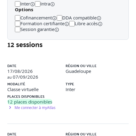
Inter
Intra
pour une meilleure expérience candidat (3h)
Options
Analyser l'impact des nouvelles technologies sur le
Cofinancement
DDA compatible
processus de recrutement
Formation certifiante
Libre accès
Mettre en place des techniques de sélection
Session garantie
rigoureuses et éthiques
Favoriser une communication claire et transparente
12 sessions
Liste des sessions
DATE
RÉGION OU VILLE
17/08/2026
Guadeloupe
07/09/2026
au
MODALITÉ
TYPE
Classe virtuelle
Inter
PLACES DISPONIBLES
12
places disponibles
Me connecter à myAtlas
DATE
RÉGION OU VILLE