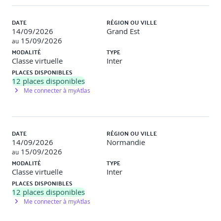
Évolution d’un réseau Blockchain
o Les règles de gestion et d’utilisation d’une blockchain
DATE
RÉGION OU VILLE
14/09/2026
Grand Est
o Soft vs Hard fork
15/09/2026
au
MODALITÉ
TYPE
Les smart contracts
Classe virtuelle
Inter
PLACES DISPONIBLES
Blockchain, crypto-monnaies et transactions
12
places disponibles
Me connecter à myAtlas
o Différences entre crypto-monnaie et token
o Comprendre le fonctionnement d’un portefeuille
(wallet) et de quelques mécanismes cryptographiques
DATE
RÉGION OU VILLE
14/09/2026
Normandie
o Vulgarisation d’une transaction
15/09/2026
au
Type de blockchain et couches
MODALITÉ
TYPE
Classe virtuelle
Inter
o Publique et privée
PLACES DISPONIBLES
12
places disponibles
o Les différentes couches
Me connecter à myAtlas
Controverses