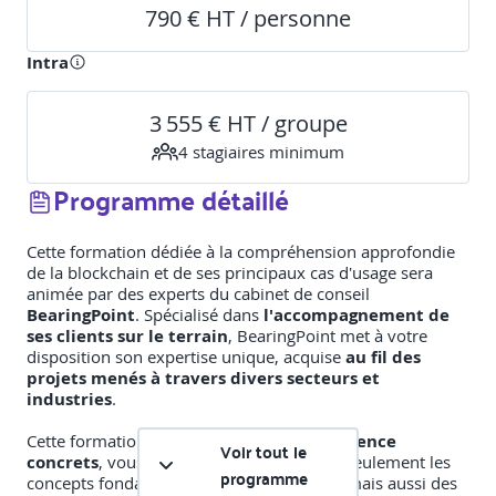
790 € HT / personne
Intra
3 555 € HT / groupe
4
stagiaire
s
minimum
Programme détaillé
Cette formation dédiée à la compréhension approfondie
de la blockchain et de ses principaux cas d'usage sera
animée par des experts du cabinet de conseil
BearingPoint
. Spécialisé dans
l'accompagnement de
ses clients sur le terrain
, BearingPoint met à votre
disposition son expertise unique, acquise
au fil des
projets menés à travers divers secteurs et
industries
.
Cette formation, riche en
retours d'expérience
Voir tout le
concrets
, vous permettra d’explorer non seulement les
programme
concepts fondamentaux de la blockchain, mais aussi des