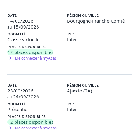
o Loi pacte et cadre réglementaire européen
o Cadre réglementaire européen
DATE
RÉGION OU VILLE
14/09/2026
Bourgogne-Franche-Comté
Réussir sa veille dans l’écosystème
15/09/2026
au
MODALITÉ
TYPE
Classe virtuelle
Inter
PLACES DISPONIBLES
12
places disponibles
Me connecter à myAtlas
DATE
RÉGION OU VILLE
23/09/2026
Ajaccio (2A)
24/09/2026
au
MODALITÉ
TYPE
Présentiel
Inter
PLACES DISPONIBLES
12
places disponibles
Me connecter à myAtlas