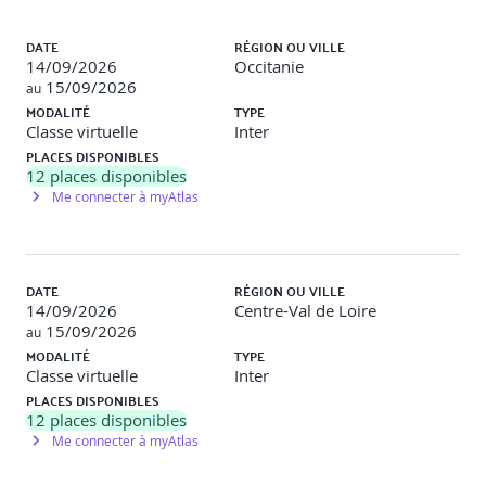
étapes critiques pour la mise en œuvre de solutions
Liste des sessions
innovantes dans vos environnements professionnels.
DATE
RÉGION OU VILLE
14/09/2026
Occitanie
JOUR 1
15/09/2026
au
MODALITÉ
TYPE
Genèse de la blockchain
Classe virtuelle
Inter
PLACES DISPONIBLES
o Histoire et définition de ce qu’est une blockchain
12
places disponibles
Me connecter à myAtlas
o Décentralisation dans un réseau blockchain
Architecture et fonctionnalités
o Chaine de blocks et hachage
DATE
RÉGION OU VILLE
14/09/2026
Centre-Val de Loire
o Chaine de transaction puis de blocs
15/09/2026
au
MODALITÉ
TYPE
o Architecture et composition d’un bloc
Classe virtuelle
Inter
PLACES DISPONIBLES
Consensus
12
places disponibles
Me connecter à myAtlas
Tryptique d’une blockchain