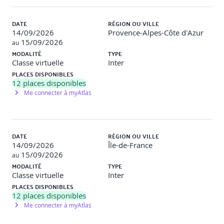
J
OUR 2
DATE
RÉGION OU VILLE
14/09/2026
Provence-Alpes-Côte d'Azur
Cas d’usages et projets
15/09/2026
au
MODALITÉ
TYPE
o Vue d’ensemble des catégories de cas d’usages (à
Classe virtuelle
Inter
travers nos expériences chez nos clients)
PLACES DISPONIBLES
o Traçabilité, certification, transactions, tokenisation et
12
places disponibles
DeFi
Me connecter à myAtlas
Pertinence de l’utilisation d’une blockchain
o Étude de cas sur la pertinence de l’utilisation de la
DATE
RÉGION OU VILLE
blockchain (au travers de cas d’usages rencontrés au
14/09/2026
Île-de-France
cours de nos missions)
15/09/2026
au
MODALITÉ
TYPE
o Choix de l’utilisation d’une blockchain
Classe virtuelle
Inter
PLACES DISPONIBLES
o Étapes d’un projet blockchain
12
places disponibles
Blockchain et loi française
Me connecter à myAtlas