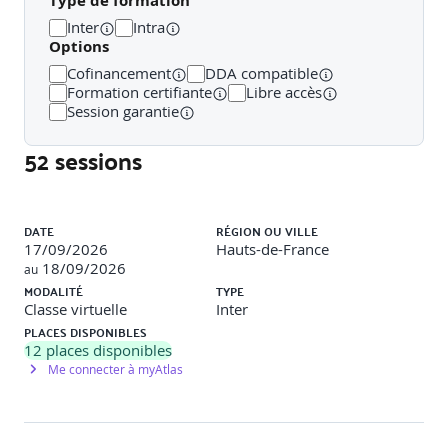
Type de formation
Inter
Intra
o Dans la vie quotidienne personnelle, le Cloud s’est
Options
imposé
Cofinancement
DDA compatible
o Dans les entreprises, le Cloud vient par des chemins
Formation certifiante
Libre accès
détournés (Shadow IT)
Session garantie
o Présentation des technologies soutenues par le Cloud
52 sessions
o Présentation des cas d’usage réels ou potentiels
Liste des sessions
DATE
RÉGION OU VILLE
17/09/2026
Hauts-de-France
Module 4 : Les nouveaux enjeux à adresser
18/09/2026
au
MODALITÉ
TYPE
o Le marché Cloud
Classe virtuelle
Inter
PLACES DISPONIBLES
o Un marché mondialisé
12
places disponibles
Me connecter à myAtlas
o Avec des spécificités selon le service