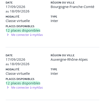
DATE
RÉGION OU VILLE
17/09/2026
Bourgogne-Franche-Comté
o Comment s’y préparer côté métier
18/09/2026
au
o Comment anticiper l’arrivée de tel projet côté DSI
MODALITÉ
TYPE
Classe virtuelle
Inter
PLACES DISPONIBLES
12
places disponibles
Module 8 :
Les grandes étapes à respecter
Me connecter à myAtlas
o La connaissance des données de l’entreprise
o L’évaluation du ROI
DATE
RÉGION OU VILLE
17/09/2026
Auvergne-Rhône-Alpes
o L’étude du cadre contractuel
18/09/2026
au
MODALITÉ
TYPE
o L’impact sur le SI existant
Classe virtuelle
Inter
o L’impact sur l’organisation
PLACES DISPONIBLES
12
places disponibles
Me connecter à myAtlas
Module 9 :
Conclusion
o Synthèse des éléments clefs de la formation