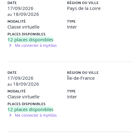
DATE
RÉGION OU VILLE
17/09/2026
Pays de la Loire
Module 5 : Les impacts sur les entreprises
18/09/2026
au
MODALITÉ
TYPE
o Une remise en question de l’informatique
Classe virtuelle
Inter
traditionnelle
PLACES DISPONIBLES
12
places disponibles
o Un Chief Digital Officer (CDO) au premier plan
Me connecter à myAtlas
o Un financement par l’OPEX
o Un Coût total de possession qui change
DATE
RÉGION OU VILLE
o Une sécurité à adapter
17/09/2026
Île-de-France
18/09/2026
au
o Un cadre juridique à protéger
MODALITÉ
TYPE
Classe virtuelle
Inter
PLACES DISPONIBLES
12
places disponibles
Module 6 : Lancer un projet de transformation
Me connecter à myAtlas
Module 7 : Se préparer au niveau des organisations