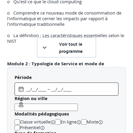
o Qu’est-ce que le cloud computing
o Comprendre ce nouveau mode de consommation de
l’informatique et cerner les impacts par rapport à
l’informatique traditionnelle
o La définition : Les caractéristiques essentielles selon le
NIST
Voir tout le
programme
Module 2 :
Typologie de Service et mode de
déploiement
Période
o IaaS/PaaS/SaaS, quelles applications ?
o Les déclinaisons du « aaS »
Région ou ville
o Le mode de déploiement du Cloud :
Privé/Public/Hybride
Modalités pédagogiques
Classe virtuelle
En ligne
Mixte
Présentiel
Module
3 : Quelle(s) réalité(s)?