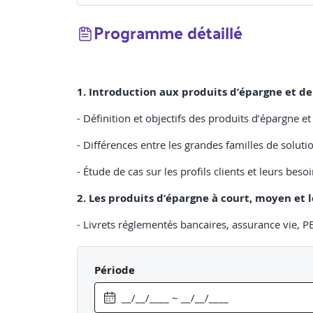
Programme détaillé
1. Introduction aux produits d’épargne et 
- Définition et objectifs des produits d’épargne e
- Différences entre les grandes familles de solut
- Étude de cas sur les profils clients et leurs beso
2. Les produits d’épargne à court, moyen et 
- Livrets réglementés bancaires, assurance vie, P
- Rendement et fiscalité des différents produits.
Période
- Atelier « Associer le bon produit au bon profil ».
3. Les garanties et prestations des contrats