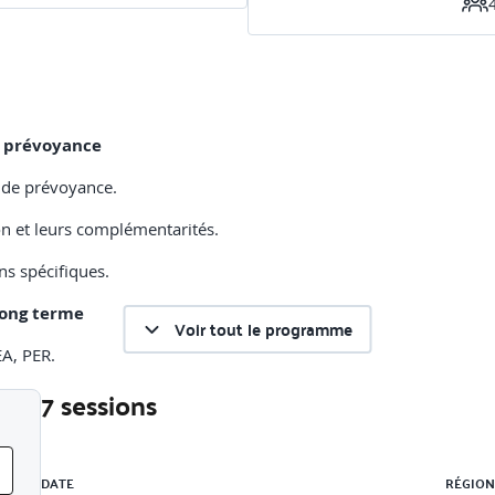
de prévoyance
t de prévoyance.
ion et leurs complémentarités.
ins spécifiques.
long terme
Voir tout le programme
EA, PER.
7 sessions
Liste des sessions
 de prévoyance
DATE
RÉGION