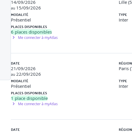
14/09/2026
Lille (
rnalières.
15/09/2026
au
MODALITÉ
TYPE
Présentiel
Inter
PLACES DISPONIBLES
épargne et de prévoyance
6
places disponibles
Me connecter à myAtlas
la rentabilité.
.
DATE
RÉGION
t gestion des objections
21/09/2026
Paris (
22/09/2026
ent.
au
MODALITÉ
TYPE
nt.
Présentiel
Inter
PLACES DISPONIBLES
e et la fiscalité des solutions.
1
place disponible
Me connecter à myAtlas
DATE
RÉGION