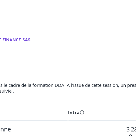
T FINANCE SAS
ans le cadre de la formation DDA. A l’issue de cette session, un pre
suivie .
Intra
onne
3 2