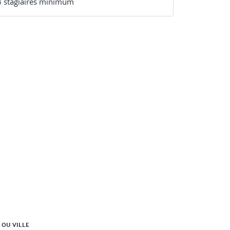
4
stagiaire
s
minimum
 OU VILLE