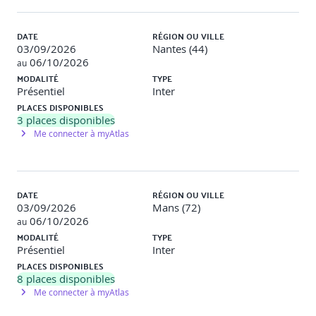
5. Suivi et évaluation
DATE
RÉGION OU VILLE
Organiser le suivi
03/09/2026
Nantes (44)
06/10/2026
au
La planification des entretiens
MODALITÉ
TYPE
Le bilan de l’alternance
Présentiel
Inter
PLACES DISPONIBLES
Réaliser un entretien de suivi
3
places disponibles
Me connecter à myAtlas
La préparation de l’entretien
La fiche d’évaluation
DATE
RÉGION OU VILLE
03/09/2026
Mans (72)
06/10/2026
au
MODALITÉ
TYPE
Présentiel
Inter
PLACES DISPONIBLES
8
places disponibles
Me connecter à myAtlas