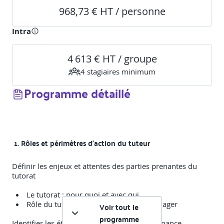
968,73 € HT / personne
Intra
4 613 € HT / groupe
4
stagiaire
s
minimum
Programme détaillé
1. Rôles et périmètres d’action du tuteur
Définir les enjeux et attentes des parties prenantes du
tutorat
Le tutorat : pour quoi et avec qui
Rôle du tuteur ; différences avec le manager
Voir tout le
programme
Identifier les étapes clés du parcours d’alternance