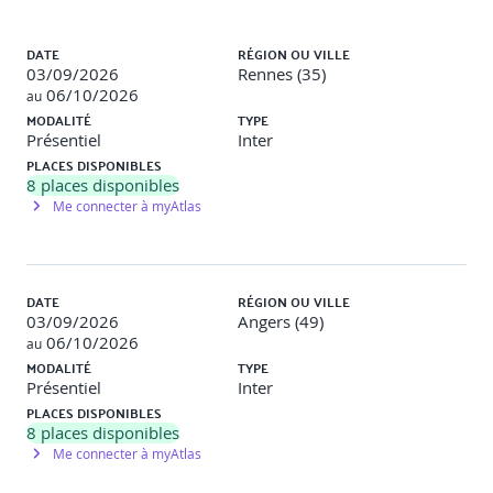
Liste des sessions
Les bases de la communication interpersonnelle
DATE
RÉGION OU VILLE
L’écoute et le questionnement
03/09/2026
Rennes (35)
06/10/2026
Rendre le travail formateur
au
MODALITÉ
TYPE
Le processus d’apprentissage
Présentiel
Inter
La structure d’une séquence de formation en
PLACES DISPONIBLES
situation de travail
8
places disponibles
Me connecter à myAtlas
4. Accompagnement de la progression
Adapter l’accompagnement à l’autonomie de l’alternant
DATE
RÉGION OU VILLE
03/09/2026
Angers (49)
Les 4 niveaux d’autonomie
06/10/2026
au
La logique de progrès
MODALITÉ
TYPE
Présentiel
Inter
Se positionner et communiquer en tant que tuteur
PLACES DISPONIBLES
8
places disponibles
La valorisation et l’encouragement
Me connecter à myAtlas
La gestion des situations délicates