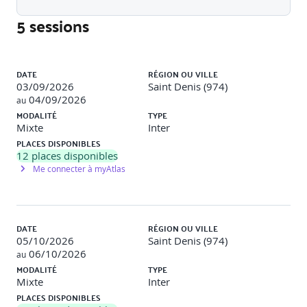
Simulation d’un entretien d’intégration
5 sessions
Atelier collaboratif sur les bonnes pratiques d’accueil
Liste des sessions
DATE
RÉGION OU VILLE
Chapitre 3 : Transmettre ses compétences et
03/09/2026
Saint Denis (974)
savoir-faire
04/09/2026
au
MODALITÉ
TYPE
Mixte
Inter
Pédagogie du tutorat : observer, expliquer, démontrer,
PLACES DISPONIBLES
faire pratiquer
12
places disponibles
Adapter son accompagnement selon le profil de
Me connecter à myAtlas
l’apprenant
Identifier les situations d’apprentissage dans l’activité
quotidienne
DATE
RÉGION OU VILLE
05/10/2026
Saint Denis (974)
Activités :
06/10/2026
au
MODALITÉ
TYPE
Mise en situation “transfert de compétences”
Mixte
Inter
PLACES DISPONIBLES
Jeux de rôle tuteur/apprenti