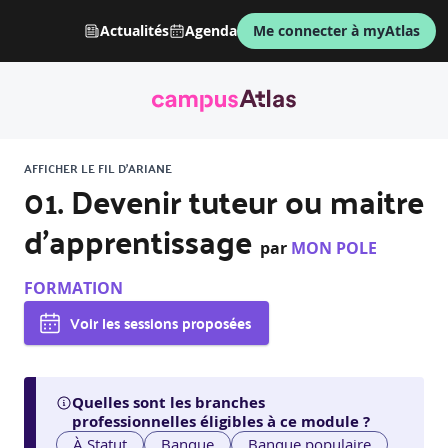
Actualités
Agenda
Me connecter à myAtlas
AFFICHER LE FIL D'ARIANE
01. Devenir tuteur ou maitre
d’apprentissage
par
MON POLE
FORMATION
Voir les sessions proposées
Quelles sont les branches
professionnelles éligibles à ce module ?
À Statut
Banque
Banque populaire