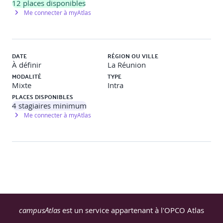
12
places disponibles
Chapitre 5 : Communiquer et motiver l’apprenti
Me connecter à myAtlas
Les bases de la communication interpersonnelle
DATE
RÉGION OU VILLE
Feedback constructif et motivation
À définir
La Réunion
MODALITÉ
TYPE
Gestion des conflits et situations difficiles
Mixte
Intra
Activités :
PLACES DISPONIBLES
4
stagiaires minimum
Exercices pratiques de communication bienveillante
Me connecter à myAtlas
Simulation d’entretien de recadrage
Atelier sur les leviers de motivation
Chapitre 6 : Collaborer avec les acteurs de
l’apprentissage
campusAtlas
est un service appartenant à l'OPCO Atlas