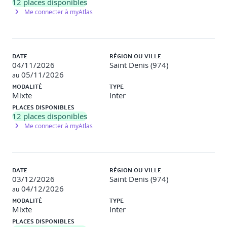
12
places disponibles
Me connecter à myAtlas
Analyse collective de pratiques professionnelles
Chapitre 4 : Suivre et accompagner le
DATE
RÉGION OU VILLE
développement de l’apprenant
04/11/2026
Saint Denis (974)
05/11/2026
au
MODALITÉ
TYPE
Fixer des objectifs progressifs et réalistes
Mixte
Inter
PLACES DISPONIBLES
Évaluer les acquis en situation de travail
12
places disponibles
Identifier et lever les obstacles à l’apprentissage
Me connecter à myAtlas
Activités :
Construction d’une grille de suivi
DATE
RÉGION OU VILLE
03/12/2026
Saint Denis (974)
Études de cas sur des situations de blocage
04/12/2026
au
MODALITÉ
TYPE
Restitution orale en sous-groupes
Mixte
Inter
PLACES DISPONIBLES