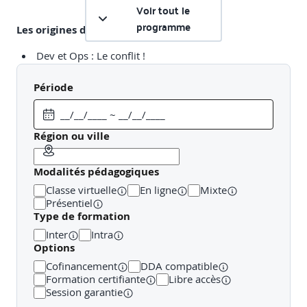
Voir tout le
programme
Les origines du DevOps
Dev et Ops : Le conflit !
- La visions des Ops
Période
- La vision des Dév
- Se mettre à la place de l’autre
Région ou ville
La conduite du changement organisationnel,
Modalités pédagogiques
technique et culturel
Comment favoriser l’innovation ?
Classe virtuelle
En ligne
Mixte
Présentiel
Type de formation
Inter
Intra
Définition du DevOps
Options
La genèse de la culture DevOps
Cofinancement
DDA compatible
Formation certifiante
Libre accès
- Automatisation et partage
Session garantie