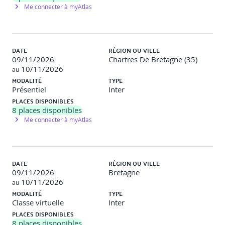
Objectifs et défis du DevOps
Me connecter à myAtlas
La gestion des exigences produit
La gestion des environnements
L’intégration et la livraison continue
L’automatisation des tests
DATE
RÉGION OU VILLE
Le déploiement continue
09/11/2026
Chartres De Bretagne (35)
L’amélioration continue
10/11/2026
au
MODALITÉ
TYPE
Présentiel
Inter
PLACES DISPONIBLES
Les besoins en outils collaboratifs
8
places disponibles
Me connecter à myAtlas
Culture et partage
- Coordination et intelligence collective
DATE
RÉGION OU VILLE
Organisation et outils associés
09/11/2026
Bretagne
10/11/2026
- Discussion instantanée et partage d’informations
au
MODALITÉ
TYPE
- Réunions et webconférences
Classe virtuelle
Inter
PLACES DISPONIBLES
- Partage de documents
8
places disponibles