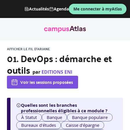
Actualités
Agenda
Me connecter à myAtlas
AFFICHER LE FIL D'ARIANE
01. DevOps : démarche et
outils
par
EDITIONS ENI
Voir les sessions proposées
Quelles sont les branches
professionnelles éligibles à ce module ?
À Statut
Banque
Banque populaire
Bureaux d'études
Caisse d'épargne