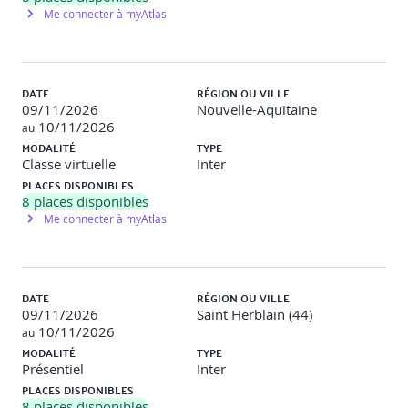
Me connecter à myAtlas
- Gestion des tâches
DATE
RÉGION OU VILLE
Industrialiser les développements
09/11/2026
Nouvelle-Aquitaine
10/11/2026
au
Le besoin : Améliorer la qualité logicielle
MODALITÉ
TYPE
La gestion du code source : Concepts et outils
Classe virtuelle
Inter
- Les dépôts sur le réseau local : Git, GitLab
PLACES DISPONIBLES
8
places disponibles
- Les services SaaS sur Internet : GitHub, Bitbucket
Me connecter à myAtlas
Les tests logiciels : Périmètres et outils
- Les tests unitaires et d’intégration : xUnit (Java, PHP,
DATE
RÉGION OU VILLE
Python, …), Karma/Mocha (JavaScript), …
09/11/2026
Saint Herblain (44)
10/11/2026
au
- Les tests fonctionnels Web : Selenium
MODALITÉ
TYPE
Présentiel
Inter
- Les tests de performances : Jeter, Gatling Tool, …
PLACES DISPONIBLES
8
places disponibles
- Autres types de tests : Tests de sécurité, d’accessibilité,