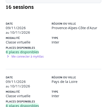
- Acronyme CAMS (Culture, Automation, Measurement,
16 sessions
Sharing)
- Les 3 voies de DevOps
Liste des sessions
DATE
RÉGION OU VILLE
Chaîne des pouvoirs et responsabilités pour les
09/11/2026
Provence-Alpes-Côte d'Azur
développeurs et les administrateurs dans une démarche
10/11/2026
au
DevOps
MODALITÉ
TYPE
Classe virtuelle
Inter
- Les bénéfices pour les administrateurs
PLACES DISPONIBLES
8
places disponibles
- Les bénéfices pour les développeurs
Me connecter à myAtlas
Rappels sur l’agilité
DATE
RÉGION OU VILLE
Le manifeste Agile
09/11/2026
Pays de la Loire
Méthodologies Scrum et Kanban
10/11/2026
au
Apport des méthodes Agiles sur la démarche DevOps
MODALITÉ
TYPE
Classe virtuelle
Inter
PLACES DISPONIBLES
8
places disponibles