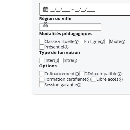
Région ou ville
Gouvernance, rôles et responsabilités
Modalités pédagogiques
Aligner la stratégie cyber avec la stratégie d’entre
Classe virtuelle
En ligne
Mixte
Présentiel
Rôles du COMEX, DSI, RSSI, métiers et prestatair
Type de formation
Inter
Intra
Politiques, chartes et comité de sécurité
Options
Culture sécurité : sensibilisation et exemplarit
Cofinancement
DDA compatible
Formation certifiante
Libre accès
Budget, arbitrages et priorisation
Session garantie
[Jour 1 - Après-midi]
Réglementations et standards (NIS2, RGPD