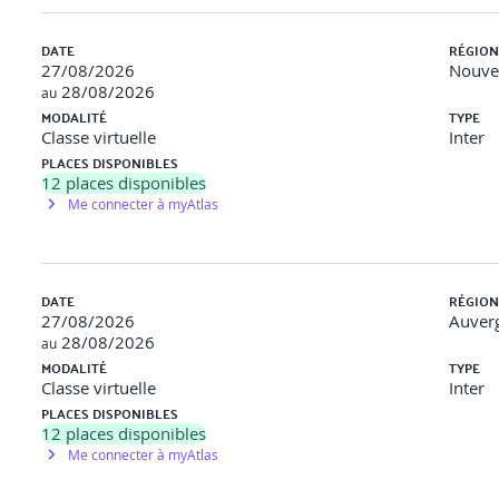
cteurs concernés
DATE
RÉGION
lation de données
27/08/2026
Nouvel
28/08/2026
au
MODALITÉ
TYPE
Classe virtuelle
Inter
ture
PLACES DISPONIBLES
12
places disponibles
Me connecter à myAtlas
nvestissements
DATE
RÉGION
27/08/2026
Auver
28/08/2026
au
aphie & heatmap)
MODALITÉ
TYPE
Classe virtuelle
Inter
s, EDR, MFA
PLACES DISPONIBLES
12
places disponibles
Me connecter à myAtlas
s