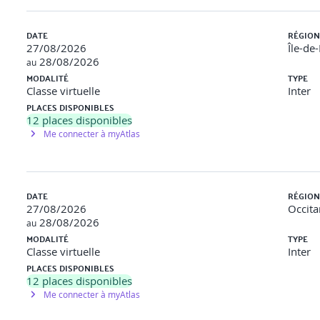
DATE
RÉGION
bersécurité
27/08/2026
Île-de
28/08/2026
au
mme levier de diffusion culturelle
MODALITÉ
TYPE
Classe virtuelle
Inter
ollaborateurs, partenaires
PLACES DISPONIBLES
12
places disponibles
els, journées cybersécurité, storytelling d’incidents
Me connecter à myAtlas
 by design » et indicateurs culturels dans les projets
bonnes pratiques et la remontée d’incidents
DATE
RÉGION
27/08/2026
Occita
agériale cyber. Définir en groupes 5 engagements concrets que le
28/08/2026
au
MODALITÉ
TYPE
Classe virtuelle
Inter
PLACES DISPONIBLES
12
places disponibles
Me connecter à myAtlas