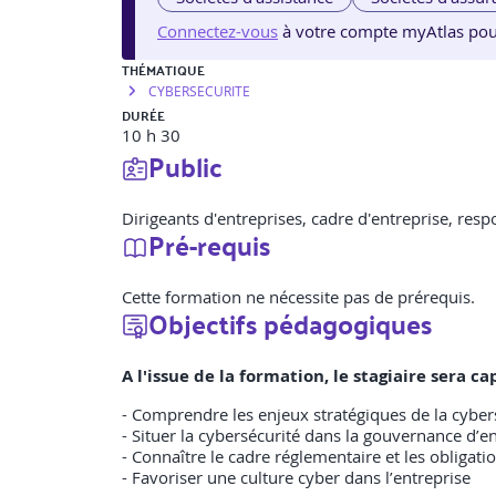
Connectez-vous
à votre compte myAtlas pour v
THÉMATIQUE
CYBERSECURITE
DURÉE
10 h 30
Public
Dirigeants d'entreprises, cadre d'entreprise, res
Pré-requis
Cette formation ne nécessite pas de prérequis.
Objectifs pédagogiques
A l'issue de la formation, le stagiaire sera 
- Comprendre les enjeux stratégiques de la cyber
- Situer la cybersécurité dans la gouvernance d’e
- Connaître le cadre réglementaire et les obligati
- Favoriser une culture cyber dans l’entreprise