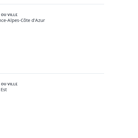
 OU VILLE
ce-Alpes-Côte d'Azur
 OU VILLE
Est
édias)
de leadership adoptée, avec un focus sur la prise