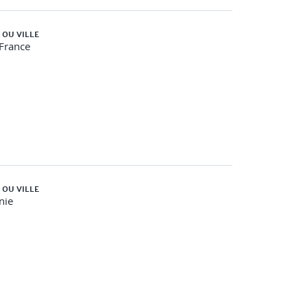
 OU VILLE
-France
 OU VILLE
nie
s dirigeants porteront auprès de leurs équipes.