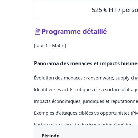
525 € HT / pers
Programme détaillé
[Jour 1 - Matin]
Panorama des menaces et impacts busine
Évolution des menaces : ransomware, supply chain
Identifier ses actifs critiques et sa surface d’attaq
Impacts économiques, juridiques et réputationnels
Exemples d’attaques ciblées vs opportunistes (P
Lecture d’un scénario de risque orienté métier
Période
Atelier pratique
: Analyse rapide d’un incident 