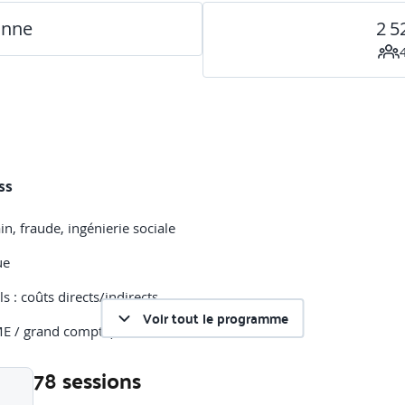
onne
2 5
ss
, fraude, ingénierie sociale
ue
 : coûts directs/indirects
Voir tout le programme
ME / grand compte)
78 sessions
type et estimation d’impact.