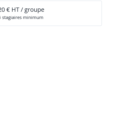
20 € HT / groupe
4
stagiaire
s
minimum