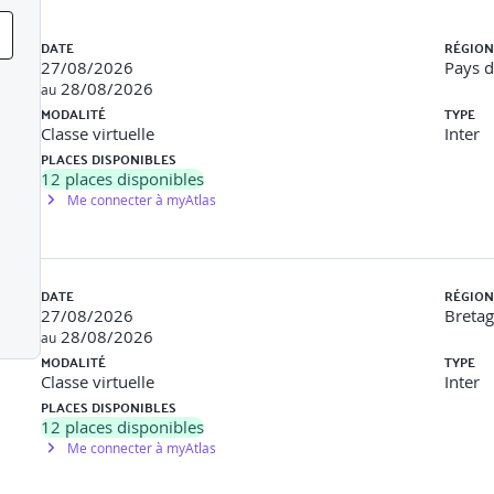
Liste des sessions
DATE
RÉGION
27/08/2026
Pays d
28/08/2026
au
MODALITÉ
TYPE
Classe virtuelle
Inter
prise
PLACES DISPONIBLES
12
places disponibles
es
Me connecter à myAtlas
é du management
DATE
RÉGION
27/08/2026
Breta
28/08/2026
au
MODALITÉ
TYPE
Classe virtuelle
Inter
PLACES DISPONIBLES
12
places disponibles
Me connecter à myAtlas
, ISO 27001, NIST CSF)