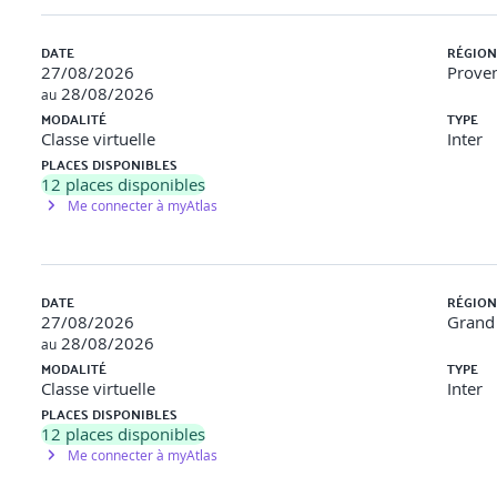
budget contraint.
DATE
RÉGION
27/08/2026
Proven
28/08/2026
au
MODALITÉ
TYPE
Classe virtuelle
Inter
PLACES DISPONIBLES
(PCA/PRA)
12
places disponibles
Me connecter à myAtlas
: instaurer des réflexes communs face à l’incident
 déni de service, avec rôle de chacun dans la réponse
DATE
RÉGION
 outil collectif et non seulement technique
27/08/2026
Grand 
28/08/2026
au
e pour préserver la confiance (autorités, partenaires, clients, m
MODALITÉ
TYPE
Classe virtuelle
Inter
IR/DFIR) : développer une relation de confiance avant la crise
PLACES DISPONIBLES
12
places disponibles
se en situation d’un COMEX confronté à une attaque et la posture 
tif.
Me connecter à myAtlas