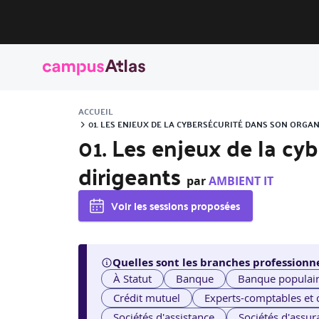
ACCUEIL
01. LES ENJEUX DE LA CYBERSÉCURITÉ DANS SON ORGAN
01. Les enjeux de la cy
dirigeants
par
AMBIENT IT
Voir les sessions proposées
Quelles sont les branches professionne
À Statut
Banque
Banque populai
Crédit mutuel
Experts-comptables et
Sociétés d'assistance
Sociétés d'assur