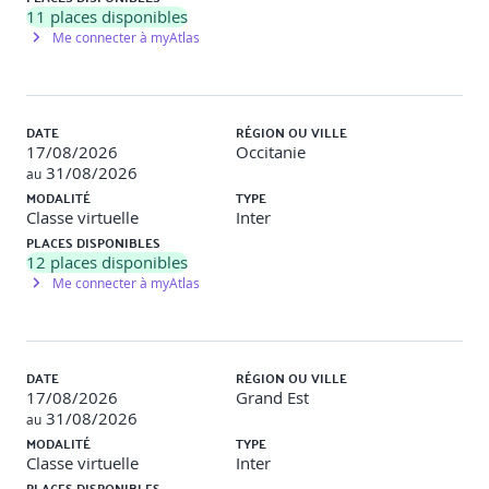
l’image et les RH
11
places disponibles
Me connecter à myAtlas
Réglementation en cours (AI Act, RGPD, etc.) : ce que tout
dirigeant doit savoir
Impacts organisationnels, sociaux et réputationnels
DATE
RÉGION OU VILLE
17/08/2026
Occitanie
Transparence, explicabilité et auditabilité des IA : quels
31/08/2026
au
standards ?
MODALITÉ
TYPE
Classe virtuelle
Inter
Gouvernance de l’IA : rôles clés et circuits de validation
PLACES DISPONIBLES
12
places disponibles
Panorama des risques stratégiques : réputation,
Me connecter à myAtlas
responsabilité juridique, cybersécurité et dépendance
fournisseurs
Cas pratique
: Étude d’un incident IA : identification des
défaillances de gouvernance.
DATE
RÉGION OU VILLE
17/08/2026
Grand Est
31/08/2026
au
Gouvernance et éthique de l’IA
MODALITÉ
TYPE
Classe virtuelle
Inter
Principes d’une IA responsable : explicabilité, robustesse,
PLACES DISPONIBLES