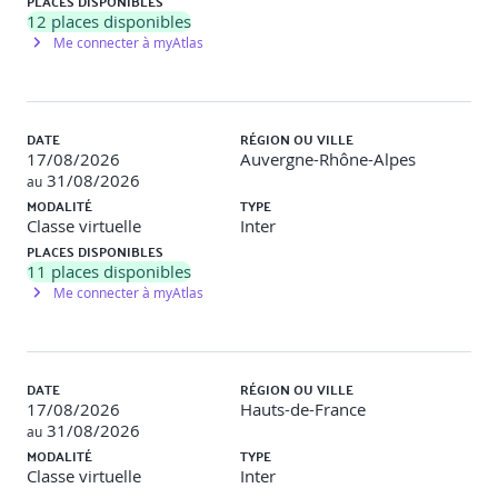
PLACES DISPONIBLES
Intégrer l’IA dans les feuilles de route
12
places disponibles
stratégiques
Me connecter à myAtlas
Méthodologie d’élaboration d’une feuille de route IA
DATE
RÉGION OU VILLE
Définir des cas d’usage pilotes : quick wins vs chantiers
17/08/2026
Auvergne-Rhône-Alpes
structurants
31/08/2026
au
MODALITÉ
TYPE
Gouverner les données : prérequis à tout projet IA
Classe virtuelle
Inter
Financement et pilotage d’un portefeuille de projets IA
PLACES DISPONIBLES
11
places disponibles
Suivi de la valeur : KPI, ROI, indicateurs éthiques
Me connecter à myAtlas
Outiller les dirigeants avec un cadre de pilotage
responsable : équilibre
performance/innovation/conformité
DATE
RÉGION OU VILLE
17/08/2026
Hauts-de-France
Atelier
: Élaboration d’un plan d’action IA sur un cas
31/08/2026
au
d’entreprise.
MODALITÉ
TYPE
Classe virtuelle
Inter