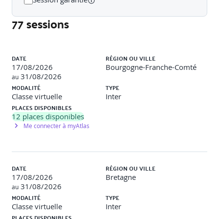
Nouveaux business models induits par les outils d’IA
77 sessions
Risques de dépendance technologique et souveraineté
numérique
Liste des sessions
Renforcement de l’avantage concurrentiel et redéfinition
DATE
RÉGION OU VILLE
des compétences clés
17/08/2026
Bourgogne-Franche-Comté
31/08/2026
au
Positionnement face à la compétition : adopter ou
MODALITÉ
TYPE
attendre ?
Classe virtuelle
Inter
PLACES DISPONIBLES
Identifier les impacts de l’IA sur les métiers, la chaîne de
12
places disponibles
valeur et les parties prenantes internes/externes
Me connecter à myAtlas
Atelier
: Canvas IA : identifier les opportunités business à
3 ans.
[Jour 1 – Après-midi]
DATE
RÉGION OU VILLE
17/08/2026
Bretagne
31/08/2026
au
Anticiper les risques et construire la confiance
MODALITÉ
TYPE
Classe virtuelle
Inter
Les biais algorithmiques et leurs conséquences sur
PLACES DISPONIBLES