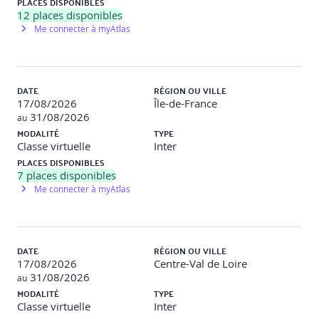
Mobiliser son organisation autour d’une charte IA
PLACES DISPONIBLES
12
places disponibles
Me connecter à myAtlas
Pourquoi une charte IA ? Objectifs, portée et publics visés
Co-construction et gouvernance de la charte IA
DATE
RÉGION OU VILLE
Principes incontournables et modalités d’application
17/08/2026
Île-de-France
31/08/2026
Intégration dans la culture d’entreprise et dans les process
au
MODALITÉ
TYPE
Définir des engagements concrets vis-à-vis des parties
Classe virtuelle
Inter
prenantes (clients, collaborateurs, partenaires,société)
PLACES DISPONIBLES
7
places disponibles
Exemples de chartes inspirantes en entreprise
Me connecter à myAtlas
Comment incarner et diffuser une culture IA éthique et
exemplaire auprès des équipes ?
DATE
RÉGION OU VILLE
Atelier
: Co-rédaction d’une charte IA d’entreprise.
17/08/2026
Centre-Val de Loire
31/08/2026
au
MODALITÉ
TYPE
Classe virtuelle
Inter