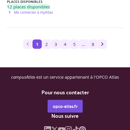
PLACES DISPONIBLES
12
places disponibles
Me connecter à myAtlas
1
2
3
4
5
…
8
campusAtlas
est un service appartenant à l'OPCO Atlas
Pour nous contacter
opco-atlas.fr
Nous suivre