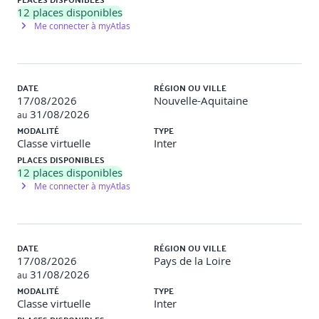
sécurité, équité
12
places disponibles
Me connecter à myAtlas
Organisation de la gouvernance IA : comités, rôles,
arbitrages
Positionnement du dirigeant face aux dilemmes éthiques
DATE
RÉGION OU VILLE
17/08/2026
Nouvelle-Aquitaine
IA & développement durable : évaluer son empreinte
31/08/2026
au
carbone
MODALITÉ
TYPE
Classe virtuelle
Inter
Conformité by design et responsabilité juridique
PLACES DISPONIBLES
Intégrer les enjeux RSE et alignements avec les valeurs de
12
places disponibles
l’entreprise dans les arbitrages IA
Me connecter à myAtlas
Évaluer la maturité éthique de son organisation à l’aide de
grilles de diagnostic
DATE
RÉGION OU VILLE
Atelier
: Dilemme IA : éthique vs performance. Mise en
17/08/2026
Pays de la Loire
situation d’arbitrage collectif en COMEX ou CODIR.
31/08/2026
au
MODALITÉ
TYPE
[Jour 2 après 2 semaines d’intersession – Matin]
Classe virtuelle
Inter