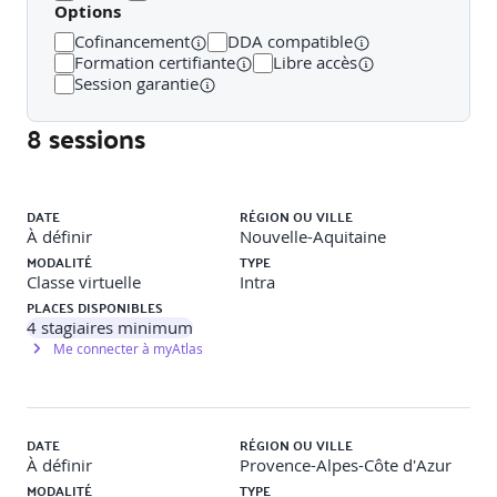
Options
Cofinancement
DDA compatible
Les acteurs du marché
Formation certifiante
Libre accès
Session garantie
· Conteneurs
8 sessions
· Orchestrateurs
· Tendances du marché
Liste des sessions
DATE
RÉGION OU VILLE
· Choix : Cloud privée/public/hybride
À définir
Nouvelle-Aquitaine
MODALITÉ
TYPE
Classe virtuelle
Intra
PLACES DISPONIBLES
Architecture DevOps
4
stagiaires minimum
Me connecter à myAtlas
· Architecture « micro-services »
· La chaîne des composants de l’infrastructure
· Produits du marché correspondants
DATE
RÉGION OU VILLE
À définir
Provence-Alpes-Côte d'Azur
MODALITÉ
TYPE