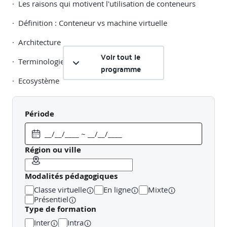
· Les raisons qui motivent l'utilisation de conteneurs
· Définition : Conteneur vs machine virtuelle
· Architecture
Voir tout le
· Terminologie
programme
· Ecosystème
· Cycle de vie d’un conteneur
Période
· Gestion du réseau
Région ou ville
Orchestration
Modalités pédagogiques
· Définition
Classe virtuelle
En ligne
Mixte
· Composants essentiels
Présentiel
Type de formation
· Gestion du réseau
Inter
Intra