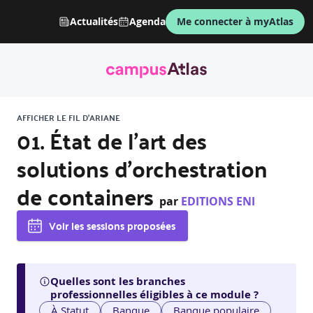
Actualités
Agenda
Me connecter à myAtlas
AFFICHER LE FIL D'ARIANE
01. État de l’art des
solutions d’orchestration
de containers
par
EDITIONS ENI
Voir les sessions proposées
Quelles sont les branches
professionnelles éligibles à ce module ?
À Statut
Banque
Banque populaire