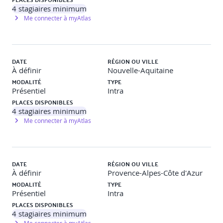
4
stagiaires minimum
· Principaux problèmes
Me connecter à myAtlas
· Résolutions
· RBAC
DATE
RÉGION OU VILLE
À définir
Nouvelle-Aquitaine
· Network Policies
MODALITÉ
TYPE
Présentiel
Intra
PLACES DISPONIBLES
4
stagiaires minimum
Me connecter à myAtlas
DATE
RÉGION OU VILLE
À définir
Provence-Alpes-Côte d'Azur
MODALITÉ
TYPE
Présentiel
Intra
PLACES DISPONIBLES
4
stagiaires minimum