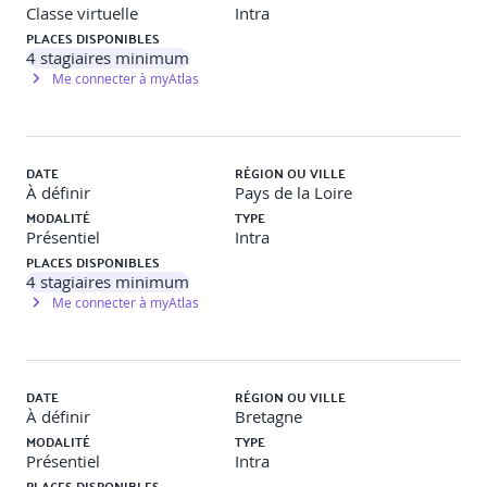
Classe virtuelle
Intra
Fonctionnement de Kubernetes
PLACES DISPONIBLES
4
stagiaires minimum
· Architecture
Me connecter à myAtlas
· Gestion de base
· POD
DATE
RÉGION OU VILLE
· Namespace
À définir
Pays de la Loire
MODALITÉ
TYPE
· Service et gestion du réseau
Présentiel
Intra
PLACES DISPONIBLES
· Déploiement
4
stagiaires minimum
Me connecter à myAtlas
· Stockage
· Quota
DATE
RÉGION OU VILLE
· Horizontal Pod Autoscaler
À définir
Bretagne
MODALITÉ
TYPE
Présentiel
Intra
Sécurité
PLACES DISPONIBLES