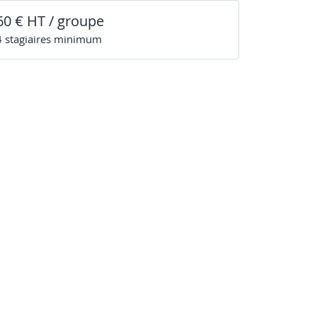
60 € HT / groupe
4
stagiaire
s
minimum