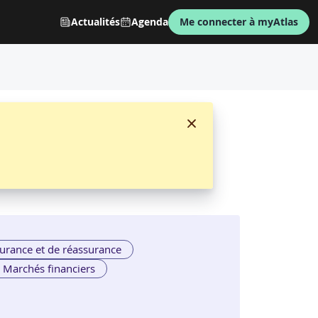
Actualités
Agenda
Me connecter à myAtlas
e
par
M2I FORMATION
urance et de réassurance
Marchés financiers