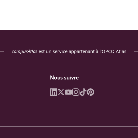
t classique
ts
campusAtlas
est un service appartenant à l'OPCO Atlas
olution
Nous suivre
tir d'une checklist
un outil de gestion des exigences