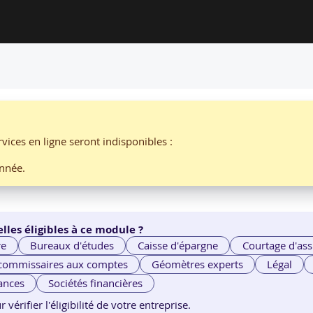
CATIVE PAR M2I FORMATION
sts et de la recette applicativ
vices en ligne seront indisponibles :
nnée.
lles éligibles à ce module ?
re
Bureaux d'études
Caisse d'épargne
Courtage d'ass
 commissaires aux comptes
Géomètres experts
Légal
ances
Sociétés financières
érifier l'éligibilité de votre entreprise.