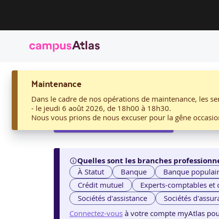
ACCUEIL
Maintenance
01. FONDAMENTAUX DES TESTS ET DE LA RECETTE APPLI
01. Fondamentaux des te
Dans le cadre de nos opérations de maintenance, les ser
- le jeudi 6 août 2026, de 18h00 à 18h30.
Nous vous prions de nous excuser pour la gêne occasio
Voir les sessions proposées
Quelles sont les branches professionne
À Statut
Banque
Banque populai
Crédit mutuel
Experts-comptables et
Sociétés d'assistance
Sociétés d'assur
Connectez-vous
à votre compte myAtlas pour v