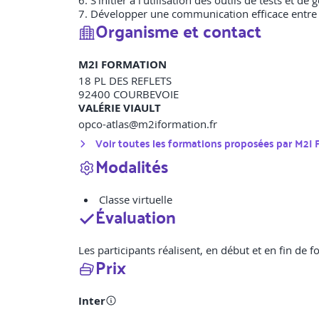
6. S'initier à l'utilisation des outils de tests et de 
7. Développer une communication efficace entre 
Organisme et contact
M2I FORMATION
18 PL DES REFLETS
92400
COURBEVOIE
VALÉRIE VIAULT
opco-atlas@m2iformation.fr
Voir toutes les formations proposées par
M2I
Modalités
Classe virtuelle
Évaluation
Les participants réalisent, en début et en fin de
Prix
Inter