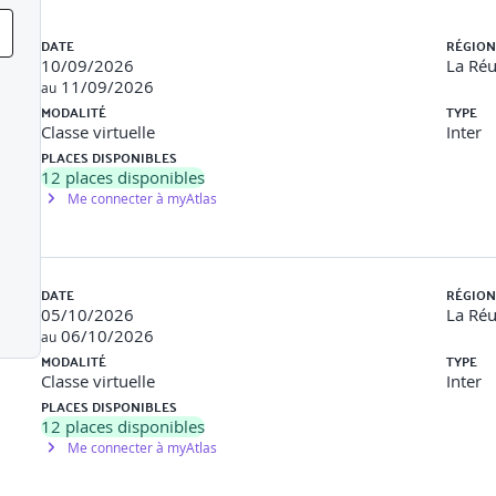
test en place, ou manquant, sur un projet réel
Liste des sessions
DATE
RÉGION
10/09/2026
La Ré
11/09/2026
au
MODALITÉ
TYPE
el
Classe virtuelle
Inter
PLACES DISPONIBLES
e
12
places disponibles
tte, utilisateurs)
Me connecter à myAtlas
 boîte noire, boîte blanche)
DATE
RÉGION
05/10/2026
La Ré
06/10/2026
au
MODALITÉ
TYPE
Classe virtuelle
Inter
dans votre organisation
PLACES DISPONIBLES
es à partir des caractéristiques qualité de la norme ISO 25020
12
places disponibles
Me connecter à myAtlas