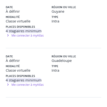
des plans de tests
DATE
RÉGION OU VILLE
À définir
Guyane
MODALITÉ
TYPE
Classe virtuelle
Intra
Pratique : Élaboration et écriture de cas de tests
PLACES DISPONIBLES
› Atelier pratique : Rédaction de cas de tests à partir
4
stagiaires minimum
d’un cahier des charges
Me connecter à myAtlas
› Bonnes pratiques de documentation et revue
croisée des cas de tests réalisés
DATE
RÉGION OU VILLE
À définir
Guadeloupe
MODALITÉ
TYPE
JOUR 02
Classe virtuelle
Intra
PLACES DISPONIBLES
4
stagiaires minimum
ACCUEIL
Me connecter à myAtlas
› Retour sur le jour 01
› Questions & Réponses