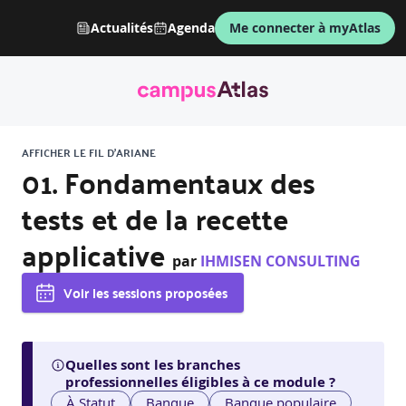
Actualités
Agenda
Me connecter à myAtlas
AFFICHER LE FIL D'ARIANE
01. Fondamentaux des
tests et de la recette
applicative
par
IHMISEN CONSULTING
Voir les sessions proposées
Quelles sont les branches
professionnelles éligibles à ce module ?
À Statut
Banque
Banque populaire