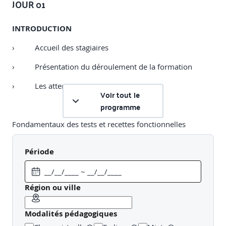
JOUR 01
INTRODUCTION
› Accueil des stagiaires
› Présentation du déroulement de la formation
› Les attentes
Voir tout le
programme
Fondamentaux des tests et recettes fonctionnelles
› Enjeux des tests et recettes
Période
› Rôle des tests et des recettes dans le cycle de vie du
développement logiciel (Objectif 1)
Région ou ville
› Importance de l'assurance qualité et conséquences
d'un défaut de test
Modalités pédagogiques