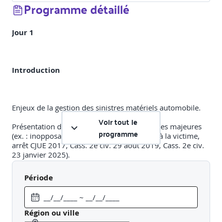
Programme détaillé
Jour 1
Introduction
Enjeux de la gestion des sinistres matériels automobile.
Voir tout le
Présentation des évolutions jurisprudentielles majeures
programme
(ex. : inopposabilité de la nullité du contrat à la victime,
arrêt CJUE 2017, Cass. 2e civ. 29 août 2019, Cass. 2e civ.
23 janvier 2025).
Période
Instruire le dossier de sinistre
Région ou ville