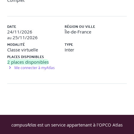
Complet
d’expertise (Cass. civ. I, 7 janvier 1975).
Ouvrir le dossier de sinistre
DATE
RÉGION OU VILLE
24/11/2026
Île-de-France
25/11/2026
au
MODALITÉ
TYPE
Analyser le constat amiable, le e-constat et la déclaration.
Classe virtuelle
Inter
PLACES DISPONIBLES
Jurisprudence sur la valeur probante des constats.
2
places disponibles
Me connecter à myAtlas
Effectuer les contrôles.
Contrôle des circonstances, focus contentieux.
Identifier les garanties touchées et les exceptions de
garantie.
campusAtlas
est un service appartenant à l'OPCO Atlas
Jurisprudence sur l’opposabilité des exceptions de