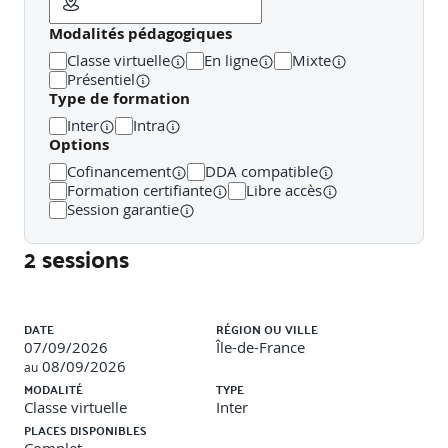
Modalités pédagogiques
Détermination des responsabilités (Loi Badinter et
Classe virtuelle
En ligne
Mixte
Conventions
).
Présentiel
Type de formation
Application de la loi Badinter et conventions IRSA/IRCA.
Inter
Intra
Options
Focus sur les décisions jurisprudentielles récentes
concernant la responsabilité et l’indemnisation des
Cofinancement
DDA compatible
victimes.
Formation certifiante
Libre accès
Session garantie
2 sessions
Réunir les éléments du dossier et contrôler les
circonstances.Collecte des preuves, jurisprudence sur la
charge de la preuve.
Liste des sessions
DATE
RÉGION OU VILLE
Recueillir les témoignages.Validité des témoignages à la
07/09/2026
Île-de-France
lumière de la jurisprudence.
08/09/2026
au
MODALITÉ
TYPE
Diligenter une expertise et savoir lire le rapport de
Classe virtuelle
Inter
l’expert.Rôle de l’expert, analyse de rapports, délais et
PLACES DISPONIBLES
jurisprudence sur l’indemnisation en cas de retard