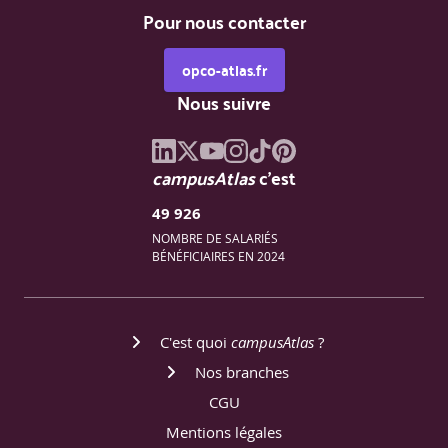
garantie, nullité du contrat et protection des victimes
Pour nous contacter
(CJUE, Cass. 2e civ. 23 janvier 2025).
opco-atlas.fr
Nous suivre
Procéder aux enregistrements.
Formalisme, délais, prescription et jurisprudence.
campusAtlas
c'est
49 926
Synthèse de la journée
Questions/réponses, cas
NOMBRE DE SALARIÉS
pratiques, retour sur les points jurisprudentiels clés.
BÉNÉFICIAIRES EN 2024
Tour de table – synthèse des points abordés lors du
jour 1
C'est quoi
campusAtlas
?
Nos branches
CGU
Jour 2
Mentions légales