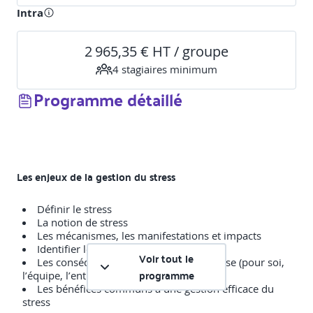
Intra
2 965,35 € HT / groupe
4
stagiaire
s
minimum
Programme détaillé
Les enjeux de la gestion du stress
Définir le stress
La notion de stress
Les mécanismes, les manifestations et impacts
Identifier les enjeux à gérer son stress
Voir tout le
Les conséquences du stress en entreprise (pour soi,
programme
l’équipe, l’entreprise)
Les bénéfices communs à une gestion efficace du
stress