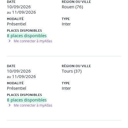
DATE
RÉGION OU VILLE
valeurs, confiance en soi…
10/09/2026
Rouen (76)
Analyser ses réactions au stress
11/09/2026
au
Physiologiques, émotionnelles, comportementales
MODALITÉ
TYPE
Les impacts sur soi, l’autre, la situation
Présentiel
Inter
PLACES DISPONIBLES
Atelier : analyse de situations vécues
8
places disponibles
Me connecter à myAtlas
La mobilisation de l’Intelligence Emotionnelle dans la
gestion du stress
DATE
RÉGION OU VILLE
Réguler et utiliser ses émotions pour mieux gérer son
10/09/2026
Tours (37)
stress
11/09/2026
L’identification des émotions perçues dans la
au
situation
MODALITÉ
TYPE
Les techniques de régulation émotionnelle
Présentiel
Inter
Construire des stratégies de limitation du stress
PLACES DISPONIBLES
Les antidotes à ses déclencheurs internes
8
places disponibles
Les « routines » de limitation du stress
Me connecter à myAtlas
Expérimentation de techniques de régulation émotionnelle