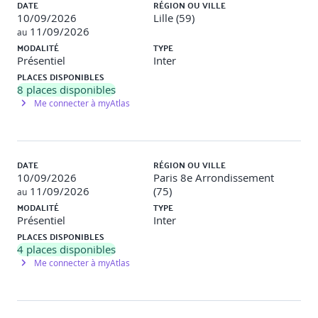
L’Intelligence Emotionnelle en toutes circonstances
DATE
RÉGION OU VILLE
10/09/2026
Lille (59)
11/09/2026
au
Reconnaître et accueillir l’émotion de l’autre
MODALITÉ
TYPE
La synchronisation émotionnelle
Présentiel
Inter
L’écoute sympathique
PLACES DISPONIBLES
Interagir avec l’Intelligence Emotionnelle
8
places disponibles
Le dégonflage émotionnel
L’assertivité
Me connecter à myAtlas
Mise en situation : interagir en situation émotionnellement
chargée
DATE
RÉGION OU VILLE
10/09/2026
Paris 8e Arrondissement
11/09/2026
(75)
au
MODALITÉ
TYPE
Présentiel
Inter
PLACES DISPONIBLES
4
places disponibles
Me connecter à myAtlas