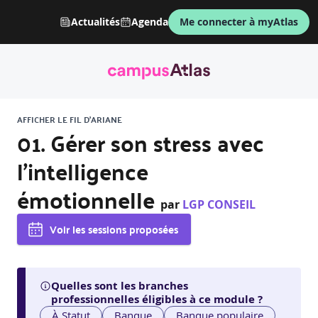
Actualités
Agenda
Me connecter à myAtlas
AFFICHER LE FIL D'ARIANE
01. Gérer son stress avec
l’intelligence
émotionnelle
par
LGP CONSEIL
Voir les sessions proposées
Quelles sont les branches
professionnelles éligibles à ce module ?
À Statut
Banque
Banque populaire