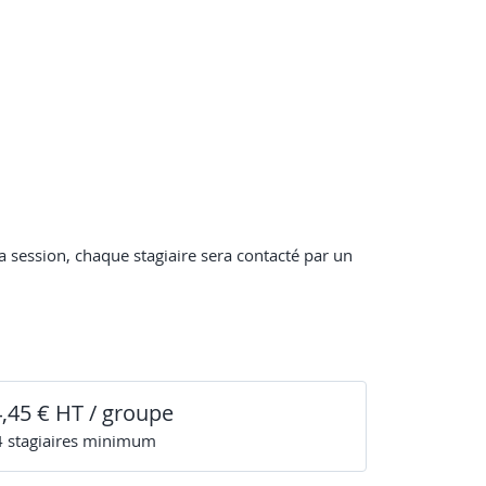
 session, chaque stagiaire sera contacté par un
4,45 € HT / groupe
4
stagiaire
s
minimum