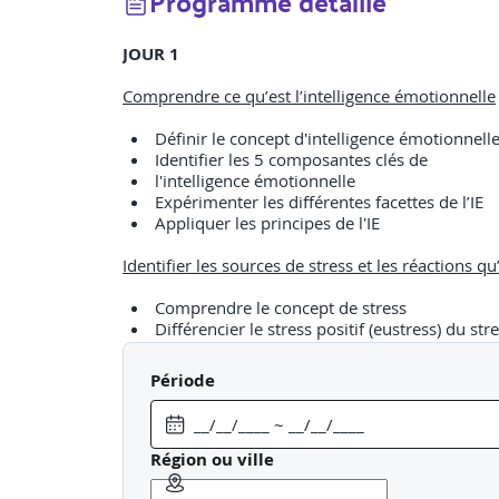
Programme détaillé
JOUR 1
Comprendre ce qu’est l’intelligence émotionnelle
Définir le concept d'intelligence émotionnelle 
Identifier les 5 composantes clés de
l'intelligence émotionnelle
Expérimenter les différentes facettes de l’IE
Appliquer les principes de l'IE
Identifier les sources de stress et les réactions q
Comprendre le concept de stress
Différencier le stress positif (eustress) du stre
Identifier les sources de stress professionne
psychologiques du stress
Période
JOUR 2
Gérer ses émotions en cas de situation de stress
Région ou ville
Comprendre le rôle adaptatif et la fonction s