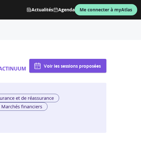
Actualités
Agenda
Me connecter à myAtlas
Voir les sessions proposées
ACTINUUM
urance et de réassurance
Marchés financiers