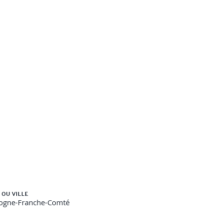
u stress- Repérer les signes émotionnels et
 OU VILLE
ogne-Franche-Comté