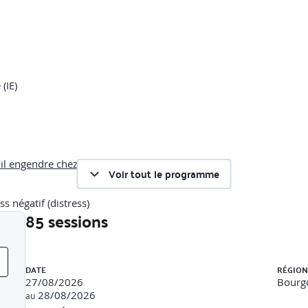
(IE)
u’il engendre chez soi
Voir tout le programme
ss négatif (distress)
85 sessions
lle et extra-professionnelle- Identifier les symptômes physiques d
Liste des sessions
DATE
RÉGION
27/08/2026
Bourg
28/08/2026
au
ociale des différentes émotions.