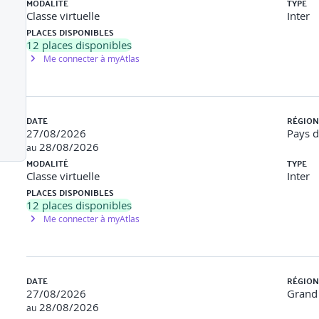
MODALITÉ
TYPE
t comportementales associées à chaque émotion
Classe virtuelle
Inter
 les émotions dans diverses situations stressantes
PLACES DISPONIBLES
besoins de manière appropriée
12
places disponibles
 réguler ses émotions
Me connecter à myAtlas
ez les autres
s circonstances
DATE
RÉGION
27/08/2026
Pays d
e
28/08/2026
nt compte des émotions
au
intelligence émotionnelle
MODALITÉ
TYPE
adership émotionnel
Classe virtuelle
Inter
PLACES DISPONIBLES
12
places disponibles
Me connecter à myAtlas
DATE
RÉGION
27/08/2026
Grand 
28/08/2026
au