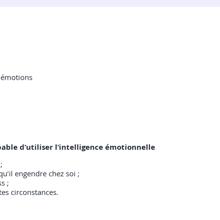
 émotions
pable d’utiliser l’intelligence émotionnelle
;
qu’il engendre chez soi ;
s ;
tes circonstances.