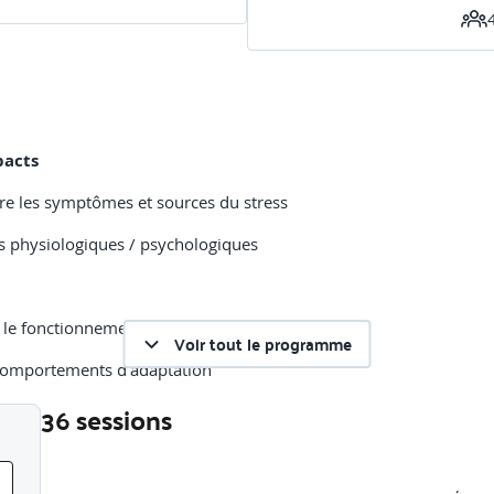
mpacts
ndre les symptômes et sources du stress
ts physiologiques / psychologiques
t le fonctionnement des émotions
Voir tout le programme
 comportements d’adaptation
36 sessions
sées, nos actions, nos relations et la performance
on stress - émotions
Liste des sessions