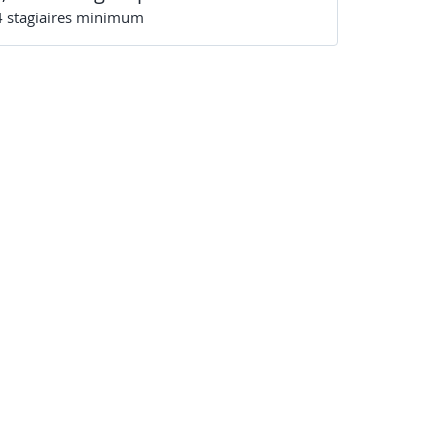
4
stagiaire
s
minimum