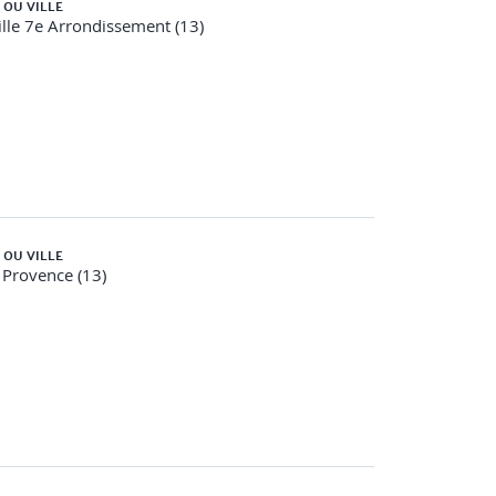
 OU VILLE
lle 7e Arrondissement (13)
 OU VILLE
 Provence (13)
 d’une relation de communication
iale, professionnelle)
e travail, et le droit à la déconnexion.