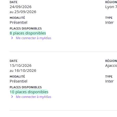
DATE
RÉGION
24/09/2026
Lyon 7
, le partage d’expériences, complétés par des
exercices d’application
25/09/2026
au
ro-learning sont intégrées dans nos déroulés pédagogiques (articles
MODALITÉ
TYPE
Présentiel
Inter
PLACES DISPONIBLES
8
places disponibles
Me connecter à myAtlas
DATE
RÉGION
15/10/2026
Ajacci
16/10/2026
au
MODALITÉ
TYPE
Présentiel
Inter
PLACES DISPONIBLES
10
places disponibles
Me connecter à myAtlas