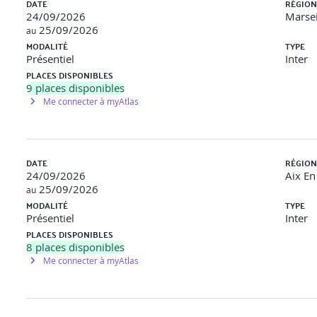
DATE
RÉGION
24/09/2026
Marsei
es et messages contraignants, filtres et distorsions
25/09/2026
au
MODALITÉ
TYPE
Présentiel
Inter
 les techniques et les expérimenter
PLACES DISPONIBLES
9
places disponibles
s à risque pour soi
Me connecter à myAtlas
pérer ses pensées piégeantes
t développer ses modérateurs de stress
DATE
RÉGION
24/09/2026
Aix En
25/09/2026
au
MODALITÉ
TYPE
el avec l’intelligence émotionnelle
Présentiel
Inter
PLACES DISPONIBLES
savoir communiquer avec son interlocuteur de façon appropriée
8
places disponibles
autre, savoir identifier les émotions chez soi / chez l’autre, lors
Me connecter à myAtlas
n pour équilibrer ses sphères de vie (personnelle, sociale, famil
e travail : renouer avec la notion de qualité de vie et conditions d