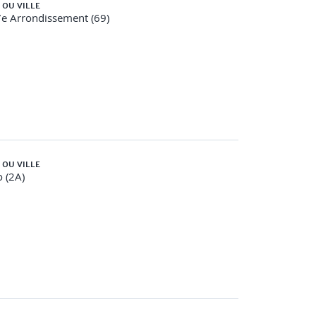
 OU VILLE
e Arrondissement (69)
, des jeux de rôle, des études de cas permettant
, vidéos,
podcasts, infographies commentées…).
 OU VILLE
o (2A)