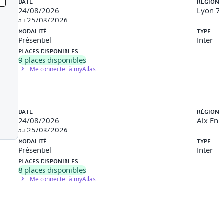
 inefficace des émotions
DATE
RÉGION
24/08/2026
Lyon 7
tion (coping) centrées sur les émotions et centrées sur les pensé
25/08/2026
au
MODALITÉ
TYPE
r
Présentiel
Inter
PLACES DISPONIBLES
 besoins
9
places disponibles
Me connecter à myAtlas
estion émotionnelle
tiel émotionnel
DATE
RÉGION
âce à l’intelligence émotionnelle
24/08/2026
Aix En
25/08/2026
tionnel
au
MODALITÉ
TYPE
uation professionnelle : enjeux, pourquoi, comment
Présentiel
Inter
PLACES DISPONIBLES
ir du modèle de Daniel Goleman, comprendre les composantes de l’i
8
places disponibles
titudes clés.
Me connecter à myAtlas
s à risque pour soi