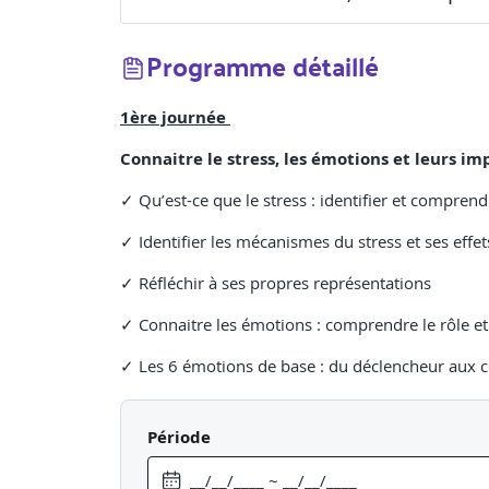
Programme détaillé
1ère journée
Connaitre le stress, les émotions et leurs i
✓ Qu’est-ce que le stress : identifier et compre
✓ Identifier les mécanismes du stress et ses effe
✓ Réfléchir à ses propres représentations
✓ Connaitre les émotions : comprendre le rôle e
✓ Les 6 émotions de base : du déclencheur aux
✓ L’impact du stress et des émotions sur nos pen
Période
Comprendre les sources de stress et la relati