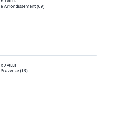
 OU VILLE
e Arrondissement (69)
es
 OU VILLE
 Provence (13)
ntelligence émotionnelle, les étapes et