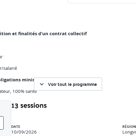
ition et finalités d’un contrat collectif
ur
/salarié
 obligations minimales depuis 2016
Voir tout le programme
rateur, 100% santé
13 sessions
 dentaire, soins courants.
tions d’un tableau de garanties santé.
Liste des sessions
DATE
RÉGION
10/09/2026
Longvi