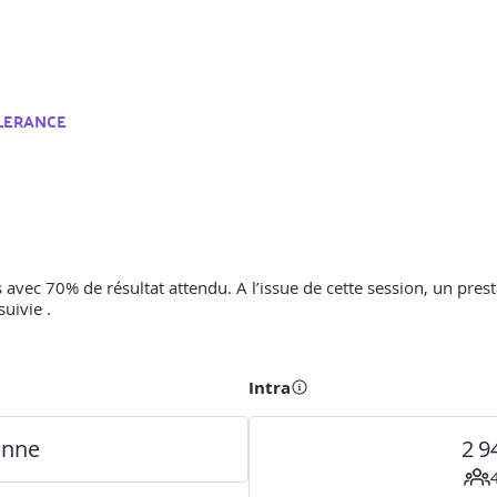
LERANCE
 avec 70% de résultat attendu. A l’issue de cette session, un pres
suivie .
Intra
onne
2 9