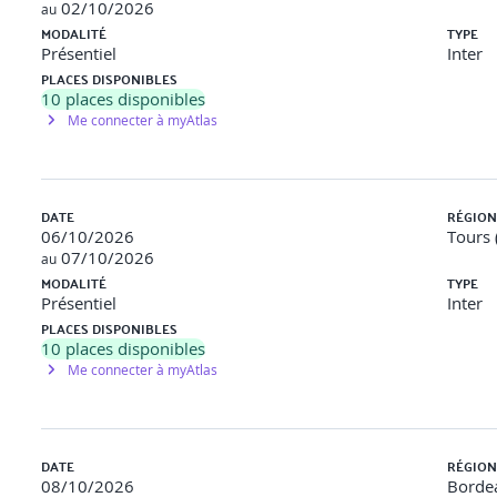
02/10/2026
au
nches .
MODALITÉ
TYPE
Présentiel
Inter
s .
PLACES DISPONIBLES
risation & schémas .
10
places disponibles
Me connecter à myAtlas
ariés .
DATE
RÉGION
éléments vus sur les deux jours par des jeux de rôles situati
06/10/2026
Tours 
07/10/2026
au
MODALITÉ
TYPE
Présentiel
Inter
handicap :
Formation en partie sonorisée et sous-titrée : access
PLACES DISPONIBLES
e la formation), contactez Stéphanie VIEL, notre référente Handic
10
places disponibles
Me connecter à myAtlas
DATE
RÉGION
08/10/2026
Bordea