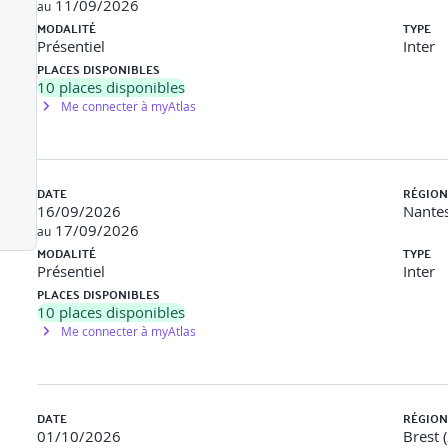
11/09/2026
au
MODALITÉ
TYPE
arité
Présentiel
Inter
PLACES DISPONIBLES
10
places disponibles
Me connecter à myAtlas
DATE
RÉGION
conseil
16/09/2026
Nantes
17/09/2026
l, invalidité, décès : fonctionnement.
au
MODALITÉ
TYPE
 rente éducation .
Présentiel
Inter
PLACES DISPONIBLES
adres / TNS assimilés salariés…
10
places disponibles
Me connecter à myAtlas
DATE
RÉGION
complémentaires
01/10/2026
Brest 