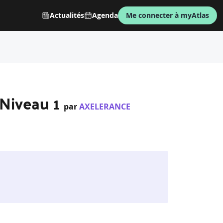
Actualités
Agenda
Me connecter à myAtlas
 Niveau 1
par
AXELERANCE