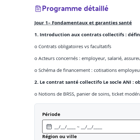
Programme détaillé
Jour 1– Fondamentaux et garanties santé
1. Introduction aux contrats collectifs : défin
o Contrats obligatoires vs facultatifs
o Acteurs concernés : employeur, salarié, assure
o Schéma de financement : cotisations employeur
2. Le contrat santé collectifo Le socle ANI :
o Notions de BRSS, panier de soins, ticket modé
o Garanties classiques : hospitalisation, optique,
Période
o Atelier de mise en pratique : Lecture et explica
o QCM interactif
Région ou ville