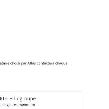
tataire choisi par Atlas contactera chaque
40 € HT / groupe
4
stagiaire
s
minimum