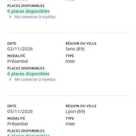
Définition et objectifs de l'assurance multirisque
PLACES DISPONIBLES
immeuble (MRI).
6
places disponibles
Me connecter à myAtlas
Obligation d'assurance pour les copropriétés.
Structure d'un contrat MRI :
DATE
RÉGION OU VILLE
02/11/2026
Sens (89)
Police d'assurance : éléments constitutifs
MODALITÉ
TYPE
Présentiel
Inter
PLACES DISPONIBLES
Intercalaires et conditions d'application
6
places disponibles
Me connecter à myAtlas
Franchises : définition et impact
DATE
RÉGION OU VILLE
05/11/2026
Lyon (69)
MODALITÉ
TYPE
Présentiel
Inter
Les différents types de contrats :
PLACES DISPONIBLES