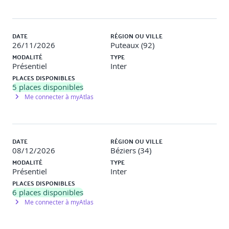
Responsabilité civile du syndicat des copropriétaires
DATE
RÉGION OU VILLE
26/11/2026
Puteaux (92)
Couvertures des membres du conseil syndical
MODALITÉ
TYPE
Présentiel
Inter
PLACES DISPONIBLES
5
places disponibles
Protection du personnel de l'immeuble
Me connecter à myAtlas
Facteurs influençant le prix et la couverture :
DATE
RÉGION OU VILLE
08/12/2026
Béziers (34)
MODALITÉ
TYPE
Localisation de la copropriété
Présentiel
Inter
PLACES DISPONIBLES
Superficie et caractéristiques de l'immeuble
6
places disponibles
Ancienneté de l’immeuble
Me connecter à myAtlas
Immeubles classés