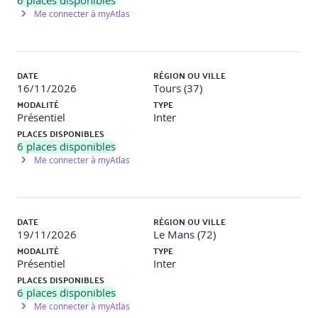
6
places disponibles
Contrat Multirisque
Me connecter à myAtlas
Multirisque avec Volet Tous Risques Sauf
DATE
RÉGION OU VILLE
16/11/2026
Tours (37)
MODALITÉ
TYPE
Couverture et Garanties des Contrats Multirisques
Présentiel
Inter
PLACES DISPONIBLES
La couverture collective : principe et application .
6
places disponibles
Les biens garantis par le contrat MRI
Me connecter à myAtlas
Les garanties essentielles d'une MRI :
DATE
RÉGION OU VILLE
Dommages aux biens (incendie, dégâts des eaux, etc.)
19/11/2026
Le Mans (72)
MODALITÉ
TYPE
Présentiel
Inter
PLACES DISPONIBLES
Volet Autres Dommages Sauf
6
places disponibles
Me connecter à myAtlas