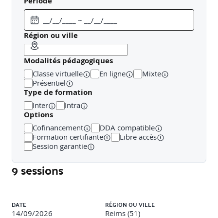
Période
Conseil syndical : fonction d'assistance et de contrôle.
Région ou ville
Modalités pédagogiques
Relations entre le conseil syndical et le syndic
Classe virtuelle
En ligne
Mixte
Fonctionnement et Gouvernance de la Copropriété
Présentiel
Type de formation
Inter
Intra
L'assemblée générale de copropriété :
Options
Cofinancement
DDA compatible
Définition et rôle dans la prise de décisions
Formation certifiante
Libre accès
Session garantie
9 sessions
Organisation et fréquence (au moins une fois par an)
Liste des sessions
DATE
RÉGION OU VILLE
Processus de convocation et délais légaux
14/09/2026
Reims (51)