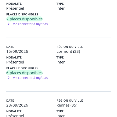
MODALITÉ
TYPE
Présentiel
Inter
PLACES DISPONIBLES
Déroulement et validation des décisions
2
places disponibles
Me connecter à myAtlas
Le rôle du conseil syndical en pratique :
Suivi de la gestion et contrôle des comptes
DATE
RÉGION OU VILLE
15/09/2026
Lormont (33)
MODALITÉ
TYPE
Présentiel
Inter
Surveillance des devis et travaux
PLACES DISPONIBLES
6
places disponibles
Me connecter à myAtlas
Élaboration du budget prévisionnel
Obligations légales de la copropriété en matière
DATE
RÉGION OU VILLE
d'assurance.
L'Assurance Multirisque Immeuble -
23/09/2026
Rennes (35)
Fondamentaux
MODALITÉ
TYPE
Présentiel
Inter