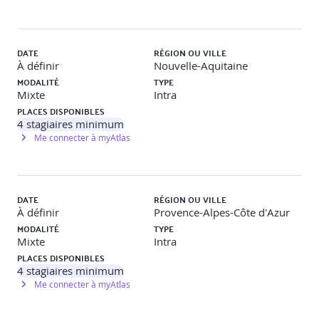
Travail en autonomie (3h)
« A
nalyse financière appliquée à
l’entreprise »
DATE
RÉGION OU VILLE
Webinaire 1 : classe virtuelle (1h30)
« Cadrage projet
À définir
Nouvelle-Aquitaine
stratégique »
MODALITÉ
TYPE
Mixte
Intra
PLACES DISPONIBLES
Valider l’appropriation de la méthodologie du livrable
4
stagiaires minimum
stratégique et de son synoptique en s’appuyant sur les
Me connecter à myAtlas
premiers éléments produits en structurant les premières
rubriques du plan à partir des analyses déjà menées
(diagnostic global, RSE, éléments financiers).
DATE
RÉGION OU VILLE
À définir
Provence-Alpes-Côte d'Azur
Après le webinaire (2h)
« Structuration des rubriques du
plan stratégique »
MODALITÉ
TYPE
Mixte
Intra
PLACES DISPONIBLES
J6 et J7 : Session en présentiel (14h)
« Stratégie marketing
4
stagiaires minimum
et commerciale »
Me connecter à myAtlas