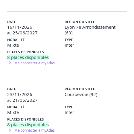
Identifier les indicateurs de rentabilité, de solidité
financière et de trésorerie utiles à la prise de décision
DATE
RÉGION OU VILLE
19/11/2026
Lyon 7e Arrondissement
25/06/2027
(69)
au
Passage du Bilan Comptable au Bilan Fonctionnel et
MODALITÉ
TYPE
calcul du FRNG, BFRG et Trésorerie Nette
Mixte
Inter
PLACES DISPONIBLES
8
places disponibles
Interprétation des équilibres financiers et structure du
Me connecter à myAtlas
Tableau de Financement
Repérage des flux d’exploitation, d’investissement, de
financement et notion de Cash-Flow
DATE
RÉGION OU VILLE
23/11/2026
Courbevoie (92)
21/05/2027
au
Interprétation globale et présentation des indicateurs de
MODALITÉ
TYPE
rentabilité, liquidité, solvabilité, rotation, autonomie
Mixte
Inter
financière, productivité, performance
PLACES DISPONIBLES
8
places disponibles
Me connecter à myAtlas