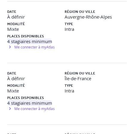
Rôle et impact du marketing sur la performance globale et
articulation avec la vision d’entreprise
DATE
RÉGION OU VILLE
À définir
Auvergne-Rhône-Alpes
MODALITÉ
TYPE
Les critères attractivité, compétitivité et les scénarios à
Mixte
Intra
construire
PLACES DISPONIBLES
4
stagiaires minimum
Me connecter à myAtlas
Choix des critères de segmentation et concept de
positionnement
DATE
RÉGION OU VILLE
Articulation du plan marketing avec le plan stratégique et
À définir
Île-de-France
le plan d’action commerciale
MODALITÉ
TYPE
Mixte
Intra
PLACES DISPONIBLES
I
ntersession : Travail en autonomie (3h)
«
Rédaction du
4
stagiaires minimum
plan marketing dans le projet stratégique »
Me connecter à myAtlas
J8 :
Classe virtuelle
(5h)
« Outils numériques, IA et
Cybersécurité »