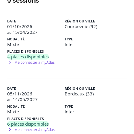
Liste des sessions
Typologie des indicateurs RSE (sociaux,
environnementaux, territoriaux), piste d’intégration dans
DATE
RÉGION OU VILLE
les outils de pilotage
01/10/2026
Courbevoie (92)
15/04/2027
au
MODALITÉ
TYPE
J4 et J5 : Session en présentiel (14h)
« Analyse financière »
Mixte
Inter
PLACES DISPONIBLES
4
places disponibles
Présentation de la structure du Bilan et du Compte de
Me connecter à myAtlas
résultat
Présentation et interprétation des soldes intermédiaires de
DATE
RÉGION OU VILLE
gestion (SIG) : Production, Valeur Ajoutée, EBE, REX,
05/11/2026
Bordeaux (33)
Résultat Net
14/05/2027
au
MODALITÉ
TYPE
Mixte
Inter
Notion de charges calculées, provisions, amortissements,
PLACES DISPONIBLES
calcul de la CAF, retraitements et leurs impacts sur le
6
places disponibles
résultat
Me connecter à myAtlas