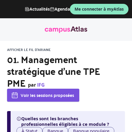
Actualités
Agenda
Me connecter à myAtlas
AFFICHER LE FIL D'ARIANE
01. Management
stratégique d’une TPE
PME
par
IFG
Voir les sessions proposées
Quelles sont les branches
professionnelles éligibles à ce module ?
À Statut
Banque
Banque populaire