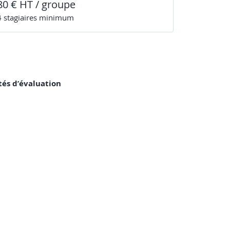
80 € HT / groupe
4
stagiaire
s
minimum
tés d’évaluation