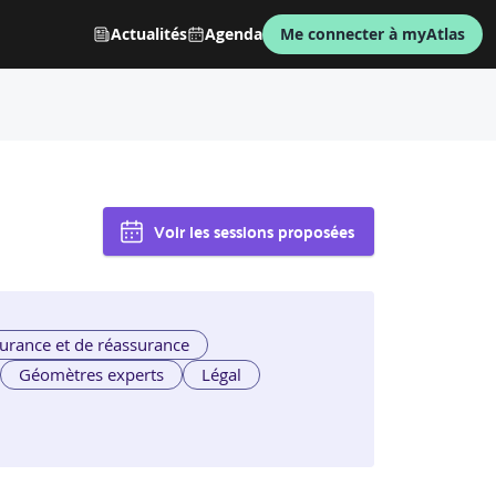
Actualités
Agenda
Me connecter à myAtlas
Voir les sessions proposées
urance et de réassurance
Géomètres experts
Légal