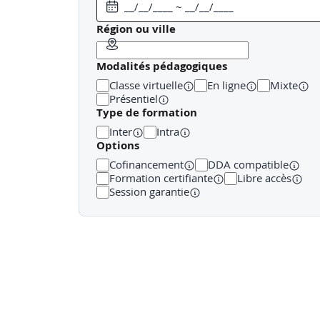
Activité :
Illustration sur un cas pratique
Région ou ville
Modalités pédagogiques
Séquence 2 (0h30) :
Classe virtuelle
En ligne
Mixte
· Calcul d’un SROI, document Thésaurus Ber
Présentiel
Type de formation
Inter
Intra
Options
Séquence 3 (1h)
:
Cofinancement
DDA compatible
· Techniques de mobilisation
Formation certifiante
Libre accès
Session garantie
· Accompagnement au changement
Activité :
Illustration sur un cas pratique
Séquence 4
(1h15)
: