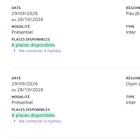
DATE
RÉGION
29/09/2026
Pau (6
28/10/2026
au
er session (à peu près un mois)
MODALITÉ
TYPE
Présentiel
Inter
 J1 à l’aide des documents fournis et réalise son diagnostic d’e
PLACES DISPONIBLES
8
places disponibles
s acquis du J1 (auto évaluation) – un minimum de 80% de bonnes 
Me connecter à myAtlas
ation pour le J2
r session à son formateur 2 semaines avant le J2
DATE
RÉGION
29/09/2026
Dijon 
28/10/2026
au
MODALITÉ
TYPE
Présentiel
Inter
PLACES DISPONIBLES
8
places disponibles
on)
Me connecter à myAtlas
 de leur diagnostic (échanges et identification des pistes d’amél