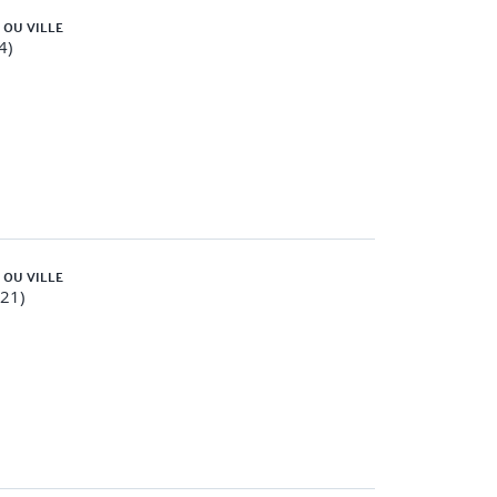
 OU VILLE
4)
ntreprise
réponses est attendu
 OU VILLE
(21)
ioration)