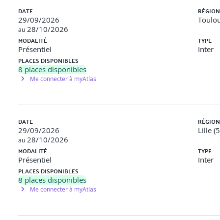
DATE
RÉGION
 selon les 7 principes de l’ISO 26000
29/09/2026
Toulou
28/10/2026
au
MODALITÉ
TYPE
Présentiel
Inter
PLACES DISPONIBLES
8
places disponibles
Me connecter à myAtlas
ation des actions sociales, économiques et environnementale
DATE
RÉGION
29/09/2026
Lille (
28/10/2026
au
MODALITÉ
TYPE
Présentiel
Inter
PLACES DISPONIBLES
8
places disponibles
 sur les livrables attendus
Me connecter à myAtlas
travail d’inter session