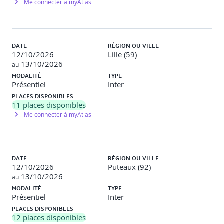
Programme de la formation
Me connecter à myAtlas
1 - Cerner les enjeux de la RSE
DATE
Comprendre les enjeux et défis pour l'entreprise.
RÉGION OU VILLE
12/10/2026
Connaître les principes de la responsabilité sociétale
Lille (59)
(accountability, transparence, comportement éthique...)
13/10/2026
au
Les 7 grands thèmes de la RSE : gouvernance de
MODALITÉ
TYPE
l'organisation, droits de l'homme, relations et conditions
Présentiel
Inter
de travail...
PLACES DISPONIBLES
11
places disponibles
2 - Étudier les outils de la RSE
Me connecter à myAtlas
Le cadre règlementaire international, européen et
national : hard law et soft law.
Les normes et les principaux référentiels.
DATE
RÉGION OU VILLE
La norme ISO 26000 : origine et objectifs.
12/10/2026
Puteaux (92)
13/10/2026
Travaux pratiques
au
MODALITÉ
TYPE
Réalisation d'une auto-évaluation : chaque participant
Présentiel
Inter
identifiera le niveau de mise en œuvre de la RSE dans son
PLACES DISPONIBLES
entreprise.
12
places disponibles