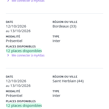
Me connecter à myAtlas
Méthodes et moyens pédagogiques
DATE
RÉGION OU VILLE
Exercice
Auto-évaluation, partage d'expériences, réflexions
12/10/2026
Bordeaux (33)
collectives, définition d'une feuille de route.
13/10/2026
au
MODALITÉ
TYPE
Méthodes pédagogiques
Pédagogie active. Alternance
Présentiel
Inter
d'exposés et de discussions. Autodiagnostic RSE. Étude de la
PLACES DISPONIBLES
norme ISO 26000 et modalités de sa mise en œuvre.
12
places disponibles
Me connecter à myAtlas
Modalités d'évaluation
Le formateur évalue la progression pédagogique du
DATE
RÉGION OU VILLE
participant tout au long de la formation au moyen de
12/10/2026
Saint Herblain (44)
QCM, mises en situation, travaux pratiques… Le
13/10/2026
au
participant complète également un test de
MODALITÉ
TYPE
positionnement en amont et en aval pour valider les
Présentiel
Inter
compétences acquises.
PLACES DISPONIBLES
12
places disponibles