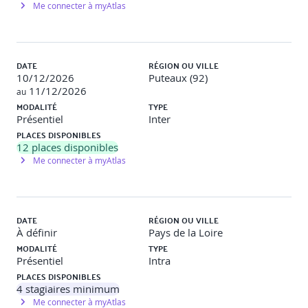
Me connecter à myAtlas
Travaux pratiques
Chaque participant conduit une réflexion individuelle sur
les leviers les plus adaptés à son organisation, suivie d'un
DATE
RÉGION OU VILLE
échange avec les autres participants.
10/12/2026
Puteaux (92)
11/12/2026
au
5 - Déployer le projet RSE avec succès
MODALITÉ
TYPE
Présentiel
Inter
Mettre en place un comité de pilotage.
PLACES DISPONIBLES
Identifier les "quick win".
12
places disponibles
Communiquer en interne et en externe.
Me connecter à myAtlas
Travaux pratiques
Élaborer les grandes lignes de leur plan
d'action RSE et formaliser leur feuille de route.
DATE
RÉGION OU VILLE
À définir
Pays de la Loire
MODALITÉ
TYPE
Présentiel
Intra
PLACES DISPONIBLES
4
stagiaires minimum
Me connecter à myAtlas