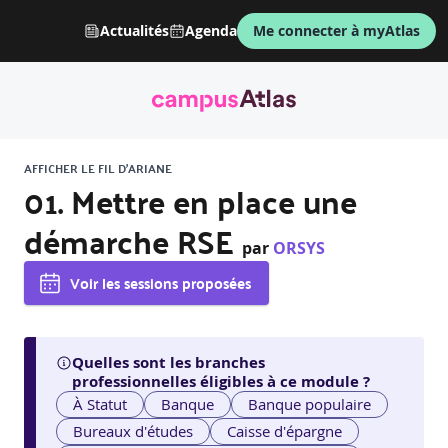
Actualités
Agenda
Me connecter à myAtlas
AFFICHER LE FIL D'ARIANE
01. Mettre en place une
démarche RSE
par
ORSYS
Voir les sessions proposées
Quelles sont les branches
professionnelles éligibles à ce module ?
À Statut
Banque
Banque populaire
Bureaux d'études
Caisse d'épargne