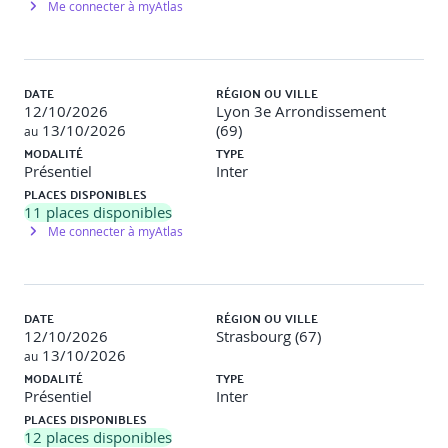
Me connecter à myAtlas
3 - Identifier les principaux enjeux de la RSE dans
l'organisation
Identifier les parties prenantes de l'organisation : état
DATE
RÉGION OU VILLE
des lieux, sphère d'influence.
12/10/2026
Lyon 3e Arrondissement
Identifier les attentes de son environnement et des
13/10/2026
(69)
au
différentes parties intéressées à la vie de l'entreprise.
MODALITÉ
TYPE
Hiérarchiser les enjeux et les attentes.
Présentiel
Inter
Définir les priorités.
PLACES DISPONIBLES
Travaux pratiques
11
places disponibles
Conduire une réflexion individuelle sur
les enjeux de son organisation. Discussion collective.
Me connecter à myAtlas
4 - Identifier les principaux leviers d'un projet RSE
Questionner son modèle économique et identifier les
DATE
RÉGION OU VILLE
axes porteurs de changement.
12/10/2026
Strasbourg (67)
Déployer les leviers d'innovation : l'écoconception,
13/10/2026
au
l'écocommunicationles achats responsables, le
MODALITÉ
TYPE
management éthique.
Présentiel
Inter
Mettre en œuvre de nouvelles stratégies (stratégies
PLACES DISPONIBLES
environnementales, stratégies BOP (Bottom Of the
12
places disponibles
Pyramid)).