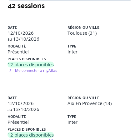
42 sessions
* Savoir identifier et impliquer les parties prenantes
* Mettre en place des indicateurs de développement
durable et en mesurer les bénéfices
Liste des sessions
DATE
RÉGION OU VILLE
* Comprendre les principes et les enjeux du
12/10/2026
Toulouse (31)
développement durable et de la Responsabilité sociétale
13/10/2026
au
des entreprises (RSE)
MODALITÉ
TYPE
Présentiel
Inter
* Maîtriser les grands principes de la norme ISO 26000
PLACES DISPONIBLES
12
places disponibles
* Permettre le suivi et l’amélioration des performances
Me connecter à myAtlas
Public concerné
DATE
RÉGION OU VILLE
Chefs d'entreprise, dirigeants, responsables de business
12/10/2026
Aix En Provence (13)
unit, managers.
13/10/2026
au
MODALITÉ
TYPE
Prérequis
Présentiel
Inter
PLACES DISPONIBLES
12
places disponibles
Aucune connaissance particulière.