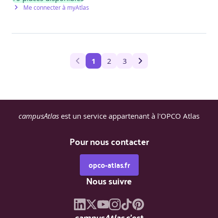
Me connecter à myAtlas
1
2
3
campusAtlas
est un service appartenant à l'OPCO Atlas
Pour nous contacter
opco-atlas.fr
Nous suivre
campusAtlas
c'est