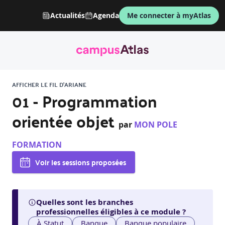
Actualités
Agenda
Me connecter à myAtlas
AFFICHER LE FIL D'ARIANE
01 - Programmation
orientée objet
par
MON POLE
FORMATION
Voir les sessions proposées
Quelles sont les branches
professionnelles éligibles à ce module ?
À Statut
Banque
Banque populaire