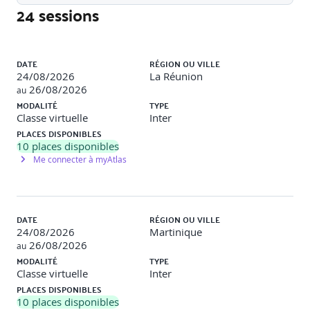
24 sessions
Conception et modélisation UML (diagrammes de classes)
Liste des sessions
4. Mise en pratique guidée
DATE
RÉGION OU VILLE
24/08/2026
La Réunion
26/08/2026
au
MODALITÉ
TYPE
Conception d’un ensemble de classes à partir d’un besoin
Classe virtuelle
Inter
simple
PLACES DISPONIBLES
Implémentation progressive d’un mini-système orienté
10
places disponibles
objet
Me connecter à myAtlas
Intégration progressive d’une API d’intelligence artificielle
Codage en binôme ou autonomie guidée
DATE
RÉGION OU VILLE
24/08/2026
Martinique
26/08/2026
au
5. Projet fil rouge
MODALITÉ
TYPE
Classe virtuelle
Inter
PLACES DISPONIBLES
Phase 1 : analyse du besoin & et structure objet
10
places disponibles