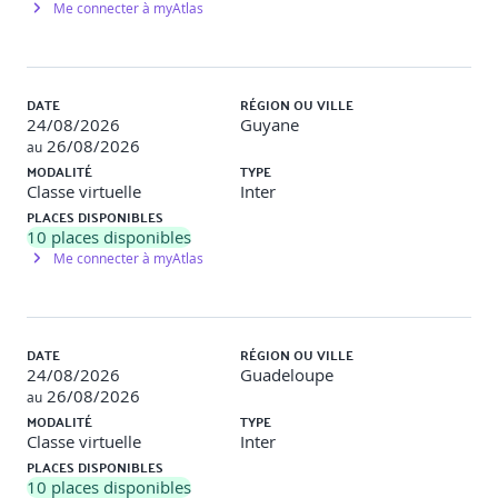
Me connecter à myAtlas
Phase 2 : enrichissement du modèle et implémentation
Phase 3 : tests unitaires, débogage, optimisation
Phase 4 : soutenance du projet (argumentation technique
DATE
RÉGION OU VILLE
+ démonstration)
24/08/2026
Guyane
26/08/2026
au
MODALITÉ
TYPE
6. Synthèse & évaluation
Classe virtuelle
Inter
PLACES DISPONIBLES
10
places disponibles
Quiz de validation des acquis
Me connecter à myAtlas
Autoévaluation & analyse des difficultés
Retour sur les acquis et axes de progression
DATE
RÉGION OU VILLE
24/08/2026
Guadeloupe
Évaluation finale via quiz + mini-projet
26/08/2026
au
MODALITÉ
TYPE
Classe virtuelle
Inter
PLACES DISPONIBLES
10
places disponibles