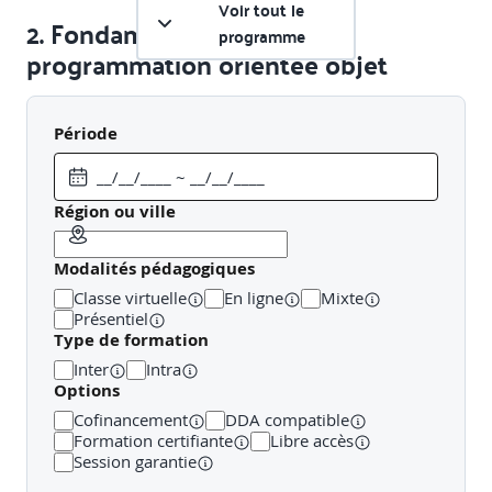
Voir tout le
2. Fondamentaux de la
programme
programmation orientée objet
Concepts de base : classes, objets, attributs, méthodes
Période
Encapsulation : visibilité, structuration
Abstraction : simplification et conceptualisation
Région ou ville
Différence entre programmation procédurale et objet
Modalités pédagogiques
Classe virtuelle
En ligne
Mixte
3. Mécanismes avancés de la POO
Présentiel
Type de formation
Inter
Intra
Héritage : hiérarchies, redéfinition, surcharge
Options
Cofinancement
DDA compatible
Polymorphisme : comportements dynamiques
Formation certifiante
Libre accès
Session garantie
Gestion des exceptions et structures complexes
(collections, etc.)