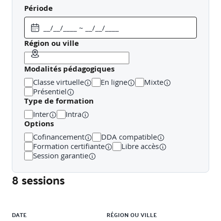
CAS DIFFICILES
Jeux de rôle :
client agacé, client en
Période
colère, client insatisfait, erreur de gestion.
SYNTHESE &
PLAN D’ACTION INDIVIDUEL
Retour sur les
apprentissages, engagement des participants sur une
action à mettre en œuvre.
Région ou ville
Modalités pédagogiques
Classe virtuelle
En ligne
Mixte
Présentiel
Type de formation
Inter
Intra
Options
Cofinancement
DDA compatible
Formation certifiante
Libre accès
Session garantie
8 sessions
Liste des sessions
DATE
RÉGION OU VILLE