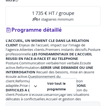
Intra
1 735 € HT / groupe
4
stagiaire
s
minimum
Programme détaillé
L’ACCUEIL, UN MOMENT CLE DANS LA RELATION
CLIENT
Enjeux de l’accueil, impact sur l’image de
l’agence.Attentes clients.Premiers instants décisifs.Posture
professionnelle.
LES FONDAMENTAUX DE L’ACCUEIL
REUSSI EN FACE-A-FACE ET AU TELEPHONE
Posture.Communication verbale/non verbale.Ecoute
active.Reformulation.
GERER UNE DEMANDE OU UNE
INTERROGATION
Recueil des besoins, mise en œuvre
écoute active.Questionnement du
client.Reformulation.Proposition d’une solution
Voir tout le
adaptée.Prise de congés.
GERER LES SITUATIONS
programme
DIFFICILES A L’ACCUEIL
Comprendre l’émotion du
client.Posture d’écoute.Désamorçage des situations
délicates à conflictuelles.Accueil et gestion des
réclamations.
MISE EN SITUATION : RECLAMATIONS &