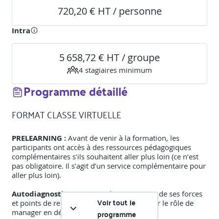
720,20 € HT / personne
Intra
5 658,72 € HT / groupe
4
stagiaire
s
minimum
Programme détaillé
FORMAT CLASSE VIRTUELLE
PRELEARNING :
Avant de venir à la formation, les
participants ont accès à des ressources pédagogiques
complémentaires s’ils souhaitent aller plus loin (ce n’est
pas obligatoire. Il s’agit d’un service complémentaire pour
aller plus loin).
Autodiagnostic :
Pour prendre conscience de ses forces
Voir tout le
et points de renforcement pour s’approprier le rôle de
manager en début et en fin de parcours
programme