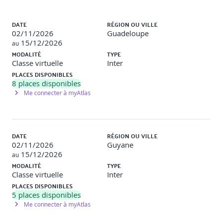
appliquées (loi, convention collective, contrat de travail).
Liste des sessions
Connaître la réglementation en matière de
DATE
RÉGION OU VILLE
développement des compétences ||
Apports clés
: Le
02/11/2026
Guadeloupe
CPF, VAE, CEP.
15/12/2026
au
CLASSE VIRTUELLE 4 - 3h30
MODALITÉ
TYPE
Classe virtuelle
Inter
Communiquer au quotidien ||
Apports clés
:
PLACES DISPONIBLES
L’écoute active, questionnement et reformulation, éviter
8
places disponibles
l’interprétation.
Me connecter à myAtlas
Développer une communication assertive ||
Apports clés
: Concept de l'assertivité vs. comportements
non-assertifs, posture OK/OK.
DATE
RÉGION OU VILLE
CLASSE VIRTUELLE 5 - 3h30
02/11/2026
Guyane
15/12/2026
au
Mettre en place les conditions de réussite du
MODALITÉ
TYPE
feedback ||
Apports clés
: Piliers de la confiance, types
Classe virtuelle
Inter
de reconnaissance, cadre du feedback.
PLACES DISPONIBLES
Réaliser un feedback appréciatif ||
Apports clés
:
5
Protocole du feedback appréciatif, bonnes pratiques.
places disponibles
Me connecter à myAtlas
CLASSE VIRTUELLE 6 - 3h30