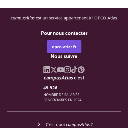
Maîtriser les techniques d’animation de réunion
||
Apports clés : Styles d’animation (informatif,
persuasif, participatif), méthodes d’animation
campusAtlas
est un service appartenant à l'OPCO Atlas
(brainstorming, matrice de pondération).
Conduire une réunion en situation délicate
||
Apports clés : Modèle EXECO, gestion des profils
Pour nous contacter
difficiles.
opco-atlas.fr
Nous suivre
campusAtlas
c'est
49 926
NOMBRE DE SALARIÉS
BÉNÉFICIAIRES EN 2024
C'est quoi
campusAtlas
?