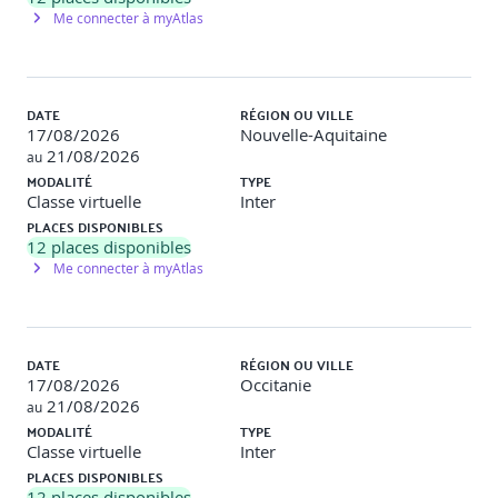
fabrication
Me connecter à myAtlas
Atelier fil rouge : finaliser les parois et renforts de la
deuxième pièce
DATE
RÉGION OU VILLE
17/08/2026
Nouvelle-Aquitaine
Jour 4 – Modifier, assembler et analyser un projet
21/08/2026
au
MODALITÉ
TYPE
Corriger et modifier la conception
Analyser les
Classe virtuelle
Inter
messages d’erreur et corriger les esquisses ou
PLACES DISPONIBLES
fonctions Utiliser Instant 3D pour modifier directement
12
places disponibles
les géométries Créer des configurations et utiliser des
Me connecter à myAtlas
équations pour décliner un modèle
Atelier fil rouge : créer une variante de la pièce
principale
DATE
RÉGION OU VILLE
17/08/2026
Occitanie
Créer et gérer des assemblages
Insérer et positionner
21/08/2026
des composants Appliquer des contraintes
au
intelligentes Créer et manipuler des sous-
MODALITÉ
TYPE
assemblages Gérer les états éclatés et vérifier les jeux
Classe virtuelle
Inter
PLACES DISPONIBLES
Atelier fil rouge : assembler les différentes pièces du
12
places disponibles