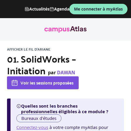
Actualités
Agenda
Me connecter à myAtlas
AFFICHER LE FIL D'ARIANE
01. SolidWorks –
Initiation
par
DAWAN
Voir les sessions proposées
Quelles sont les branches
professionnelles éligibles à ce module ?
Bureaux d'études
Connectez-vous
à votre compte myAtlas pour