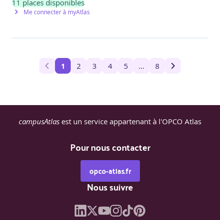
11
places disponibles
Me connecter à myAtlas
1
2
3
4
5
…
8
campusAtlas
est un service appartenant à l'OPCO Atlas
Pour nous contacter
opco-atlas.fr
Nous suivre