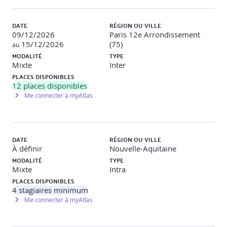
Bibliographie : Value proposition design de Alexander
DATE
RÉGION OU VILLE
Osterwalder
09/12/2026
Paris 12e Arrondissement
15/12/2026
(75)
au
Jour 2 – matinée
MODALITÉ
TYPE
Mixte
Inter
Définition de l’offre
PLACES DISPONIBLES
Concept de marketing mix adapté aux éditeurs de
12
places disponibles
logiciels ou SaaS
Me connecter à myAtlas
Concept de MVP (Minimum Viable Product)
Product – market fit
Composantes de l’offre – Fonctionnalités, données et
services
DATE
RÉGION OU VILLE
Les canaux de vente : Vente directe, partenariats
À définir
Nouvelle-Aquitaine
commerciaux et partenariats technologiques
MODALITÉ
TYPE
Le Go-To-Market
Mixte
Intra
Processus de roadmap ; Roadmap marketing et
PLACES DISPONIBLES
roadmap technique
4
stagiaires minimum
Processus de relation client ; Rôle du CSM (Customer
Success Manager) – Qualité et satisfaction clients ; rôle
Me connecter à myAtlas
du support
Processus d’intégration chez le client