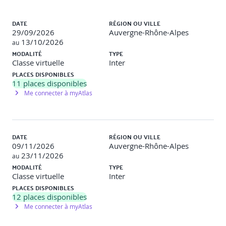
Amélioration de son produit et apport plus de valeur
Liste des sessions
grâce à l’IA
DATE
RÉGION OU VILLE
Optimisation des actions marketing et commerciales
29/09/2026
Auvergne-Rhône-Alpes
grâce à l’IA
13/10/2026
au
Amélioration de la relation clients et de l’expérience
MODALITÉ
TYPE
utilisateurs grâce à l’IA
Classe virtuelle
Inter
Exemples et outils à utiliser sur ces différents usages
PLACES DISPONIBLES
de l’IA
11
places disponibles
Me connecter à myAtlas
Bibliographie : Artificial Intelligence : A modern Approach de
Stuart Russel et Peter Norvig
Jour 1 - après-midi
DATE
RÉGION OU VILLE
Diagnostic stratégique d’un éditeur
09/11/2026
Auvergne-Rhône-Alpes
23/11/2026
au
Position sur son marché : Taille de marché, nombre
MODALITÉ
TYPE
de clients, position de la concurrence
Classe virtuelle
Inter
Inventaire des ressources et capacités de l’éditeur par
PLACES DISPONIBLES
rapport aux meilleures pratiques du secteur
12
places disponibles
Évaluation des technologies utilisées et du Business
Me connecter à myAtlas
Model
Diagnostic SWOT, Analyse interne et externe