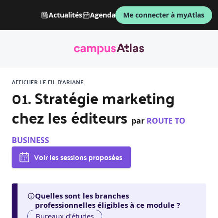
Actualités
Agenda
Me connecter à myAtlas
AFFICHER LE FIL D'ARIANE
01. Stratégie marketing
chez les éditeurs
par
ROUTE TO
BUSINESS
Voir les sessions proposées
Quelles sont les branches
professionnelles éligibles à ce module ?
Bureaux d'études