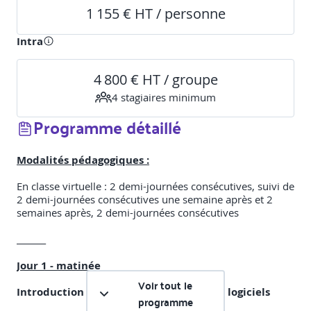
1 155 € HT / personne
Intra
4 800 € HT / groupe
4
stagiaire
s
minimum
Programme détaillé
Modalités pédagogiques :
En classe virtuelle : 2 demi-journées consécutives, suivi de
2 demi-journées consécutives une semaine après et 2
semaines après, 2 demi-journées consécutives
_______
Jour 1 - matinée
Voir tout le
Introduction : Le secteur de l’édition de logiciels
programme