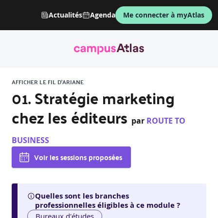
Actualités
Agenda
Me connecter à myAtlas
AFFICHER LE FIL D'ARIANE
01. Stratégie marketing
chez les éditeurs
par
ROUTE TO
BUSINESS
Voir les sessions proposées
Quelles sont les branches
professionnelles éligibles à ce module ?
Bureaux d'études