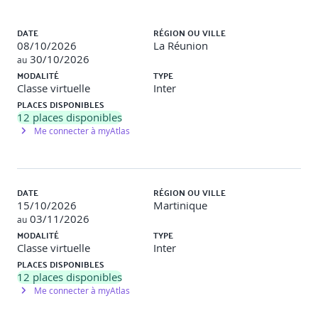
Optimisation des actions marketing et commerciales
Liste des sessions
grâce à l’IA
DATE
RÉGION OU VILLE
Amélioration de la relation clients et de l’expérience
08/10/2026
La Réunion
utilisateurs grâce à l’IA
30/10/2026
au
Exemples et outils à utiliser sur ces différents usages
MODALITÉ
TYPE
de l’IA
Classe virtuelle
Inter
PLACES DISPONIBLES
Bibliographie : Artificial Intelligence : A modern Approach de
12
places disponibles
Stuart Russel et Peter Norvig
Me connecter à myAtlas
Jour 1 - après-midi
Diagnostic stratégique d’un éditeur
DATE
RÉGION OU VILLE
Position sur son marché : Taille de marché, nombre
15/10/2026
Martinique
de clients, position de la concurrence
03/11/2026
au
Inventaire des ressources et capacités de l’éditeur par
MODALITÉ
TYPE
rapport aux meilleures pratiques du secteur
Classe virtuelle
Inter
Évaluation des technologies utilisées et du Business
PLACES DISPONIBLES
Model
12
places disponibles
Diagnostic SWOT, Analyse interne et externe
Me connecter à myAtlas
Exercice pratique : Effectuer un diagnostic SWOT sur
l’un de vos marchés