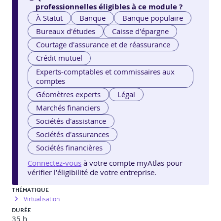
professionnelles éligibles à ce module ?
À Statut
Banque
Banque populaire
Bureaux d'études
Caisse d'épargne
Courtage d'assurance et de réassurance
Crédit mutuel
Experts-comptables et commissaires aux
comptes
Géomètres experts
Légal
Marchés financiers
Sociétés d'assistance
Sociétés d'assurances
Sociétés financières
Connectez-vous
à votre compte myAtlas pour
vérifier l'éligibilité de votre entreprise.
THÉMATIQUE
Virtualisation
DURÉE
35 h