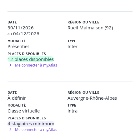
NSX Advanced Threat Prevention (Prévention des
menaces avancées)
DATE
RÉGION OU VILLE
Expliquer NSX IDS/IPS et ses cas d'utilisation
30/11/2026
Rueil Malmaison (92)
Configurer NSX IDS/IPS
04/12/2026
au
Déployer la plate-forme d'application NSX
MODALITÉ
TYPE
Identifier les composants et l'architecture de NSX
Présentiel
Inter
Malware Prevention
PLACES DISPONIBLES
Configurer NSX Malware Prevention pour le trafic est-
12
places disponibles
ouest et nord-sud
Me connecter à myAtlas
Décrire les cas d'utilisation et l'architecture de
VMware NSX® Intelligence™
Identifier les composants et l'architecture de VMware
NSX® Network Detection and Response™
DATE
RÉGION OU VILLE
Utiliser NSX Network Detection and Response pour
À définir
Auvergne-Rhône-Alpes
analyser les événements liés au trafic réseau
MODALITÉ
TYPE
Services NSX
Classe virtuelle
Intra
PLACES DISPONIBLES
Expliquer et configurer la traduction d'adresses
4
stagiaires minimum
réseau (NAT)
Me connecter à myAtlas
Expliquer et configurer les services DNS et DHCP