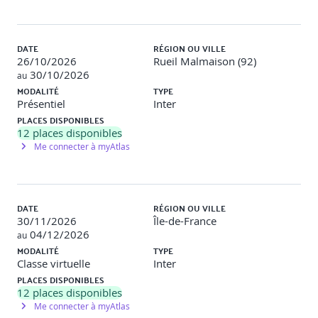
Configurer VRF Lite
Pont NSX
DATE
RÉGION OU VILLE
Décrire la fonction du pontage logique
26/10/2026
Rueil Malmaison (92)
Discuter des cas d'utilisation du pontage logique
30/10/2026
au
Comparer les solutions de routage et de pontage
MODALITÉ
TYPE
Expliquer les composants du pontage logique
Présentiel
Inter
Créer des clusters et des profils de pont
PLACES DISPONIBLES
12
places disponibles
Pare-feu NSX
Me connecter à myAtlas
Décrire la segmentation NSX
Identifier les étapes pour appliquer la confiance zéro
avec la segmentation NSX
Décrire l'architecture, les composants et la fonction
DATE
RÉGION OU VILLE
du pare-feu distribué
30/11/2026
Île-de-France
Configurer les sections et les règles du pare-feu
04/12/2026
au
distribué
MODALITÉ
TYPE
Configurer le pare-feu distribué sur le VDS
Classe virtuelle
Inter
Décrire l'architecture, les composants et la fonction
PLACES DISPONIBLES
du pare-feu de la passerelle
12
places disponibles
Configurer les sections et les règles du pare-feu de la
Me connecter à myAtlas
passerelle