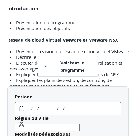
Introduction
Présentation du programme
Présentation des objectifs
Réseau de cloud virtuel VMware et VMware NSX
Présenter la vision du réseau de cloud virtuel VMware
Décrire le portefeuille de produits NSX
Voir tout le
Discuter des fonctionnalités, des cas d'utilisation et
des avantages de NSX
programme
Expliquer l'architecture et les composants de NSX
Expliquer les plans de gestion, de contrôle, de
données et de consommation et leurs fonctions
Période
Préparer l'infrastructure NSX
Déployer des nœuds VMware NSX® ManagerTM sur
des hyperviseurs ESXi
Région ou ville
Naviguer dans l'interface utilisateur NSX
Expliquer les composants du plan de données tels
que N-VDS/VDS, les nœuds de transport, les zones de
Modalités pédagogiques