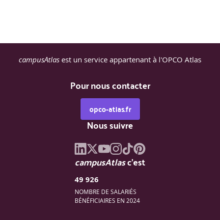
Présenter les concepts clés, la terminologie et les cas
d'utilisation de NSX Federation
Expliquer le processus d'intégration de NSX
Federation
Décrire les fonctions de commutation et de routage
de NSX Federation
campusAtlas
est un service appartenant à l'OPCO Atlas
Décrire les concepts de sécurité de NSX Federation
Pour nous contacter
opco-atlas.fr
Nous suivre
campusAtlas
c'est
49 926
NOMBRE DE SALARIÉS
BÉNÉFICIAIRES EN 2024