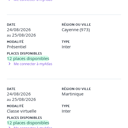
Optimisation du temps pour atteindre ses
objectifs
DATE
RÉGION OU VILLE
24/08/2026
Cayenne (973)
25/08/2026
au
Techniques pour maximiser l'efficacité (batching,
MODALITÉ
TYPE
Pomodoro, time-blocking)
Présentiel
Inter
Mise en place d’un emploi du temps optimisé
PLACES DISPONIBLES
12
places disponibles
Me connecter à myAtlas
Acquérir une méthode de travail structurée
DATE
RÉGION OU VILLE
Présentation des méthodes GTD (Getting Things
24/08/2026
Martinique
Done) et ZTD (Zen to Done)
25/08/2026
au
Adaptation des méthodes à son propre travail
MODALITÉ
TYPE
Classe virtuelle
Inter
PLACES DISPONIBLES
12
places disponibles