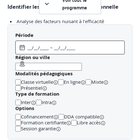
Voir tout le
Identifier les freins à l’efficacité personnelle
programme
Analyse des facteurs nuisant à l’efficacité
Auto-évaluation des habitudes et identification des
freins
Période
Région ou ville
Introduction aux méthodes de gestion du temps
Modalités pédagogiques
Présentation des concepts clés (Pareto, Eisenhower,
Classe virtuelle
En ligne
Mixte
etc.)
Présentiel
Application de la matrice d’Eisenhower à ses propres
Type de formation
tâches
Inter
Intra
Options
Cofinancement
DDA compatible
Formation certifiante
Libre accès
Planification et priorisation des tâches
Session garantie