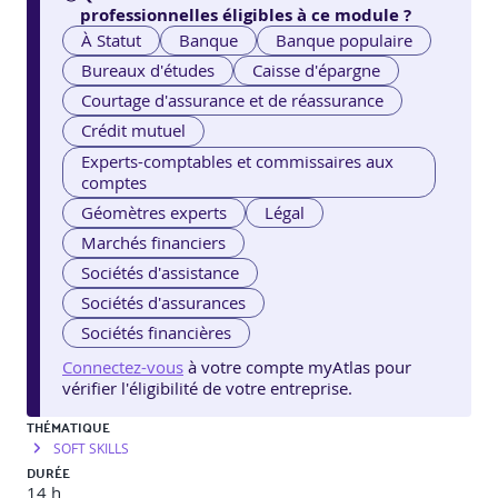
professionnelles éligibles à ce module ?
À Statut
Banque
Banque populaire
Bureaux d'études
Caisse d'épargne
Courtage d'assurance et de réassurance
Crédit mutuel
Experts-comptables et commissaires aux
comptes
Géomètres experts
Légal
Marchés financiers
Sociétés d'assistance
Sociétés d'assurances
Sociétés financières
Connectez-vous
à votre compte myAtlas pour
vérifier l'éligibilité de votre entreprise.
THÉMATIQUE
SOFT SKILLS
DURÉE
14 h