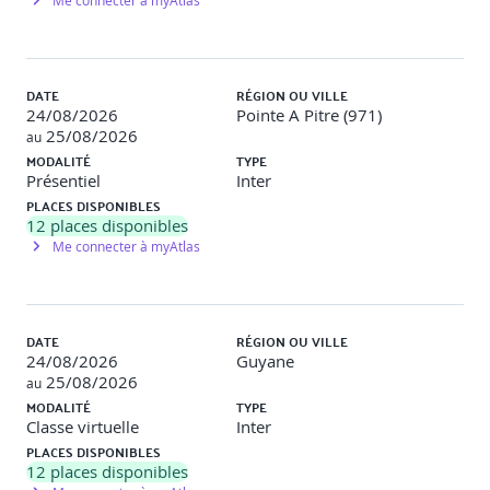
Choix d’outils collaboratifs
Me connecter à myAtlas
Utilisation d’outils collaboratifs (Teams, Slack, Google
Drive)
DATE
RÉGION OU VILLE
Simulation d’un projet d’équipe avec partage d'outils
24/08/2026
Pointe A Pitre (971)
25/08/2026
au
MODALITÉ
TYPE
Présentiel
Inter
Mise en pratique d’une organisation quotidienne
PLACES DISPONIBLES
12
places disponibles
Me connecter à myAtlas
Simulation d’une journée de travail avec gestion des
tâches et imprévus
Feedback et ajustements des stratégies adoptées
DATE
RÉGION OU VILLE
24/08/2026
Guyane
25/08/2026
au
Anticiper les blocages et réajuster son
MODALITÉ
TYPE
organisation
Classe virtuelle
Inter
PLACES DISPONIBLES
12
places disponibles
Identification des blocages potentiels