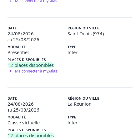
Me connecter à myAtlas
Élaboration d’un plan d’amélioration continue
DATE
RÉGION OU VILLE
Synthèse et évaluation finale
24/08/2026
Saint Denis (974)
25/08/2026
au
Quiz de validation des acquis
MODALITÉ
TYPE
Retours d’expérience des participants
Présentiel
Inter
Remise d’un bilan détaillé
PLACES DISPONIBLES
12
places disponibles
Me connecter à myAtlas
DATE
RÉGION OU VILLE
24/08/2026
La Réunion
25/08/2026
au
MODALITÉ
TYPE
Classe virtuelle
Inter
PLACES DISPONIBLES
12
places disponibles