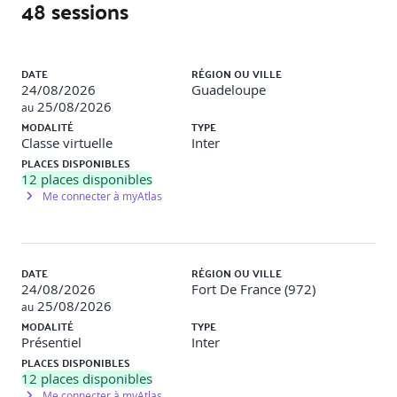
48 sessions
Techniques de priorisation (to-do list, Kanban, etc.)
Création d’un plan de travail personnalisé
Introduction aux outils collaboratifs (Trello, Google
Calendar)
Liste des sessions
DATE
RÉGION OU VILLE
24/08/2026
Guadeloupe
25/08/2026
au
MODALITÉ
TYPE
Gérer les imprévus et maintenir l’efficacité
Classe virtuelle
Inter
PLACES DISPONIBLES
Stratégies pour faire face aux interruptions et aux
12
places disponibles
imprévus
Me connecter à myAtlas
Simulation de gestion de projet avec des imprévus
DATE
RÉGION OU VILLE
24/08/2026
Fort De France (972)
Méthodes de suivi et d’évaluation
25/08/2026
au
MODALITÉ
TYPE
Suivi des tâches et ajustement des priorités
Présentiel
Inter
Présentation d’outils de suivi collaboratif (Asana,
PLACES DISPONIBLES
Notion)
12
places disponibles
Me connecter à myAtlas