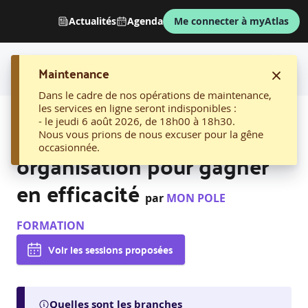
Actualités
Agenda
Me connecter à myAtlas
Maintenance
Dans le cadre de nos opérations de maintenance,
les services en ligne seront indisponibles :
AFFICHER LE FIL D'ARIANE
- le jeudi 6 août 2026, de 18h00 à 18h30.
02. Améliorer son
Nous vous prions de nous excuser pour la gêne
occasionnée.
organisation pour gagner
en efficacité
par
MON POLE
FORMATION
Voir les sessions proposées
Quelles sont les branches