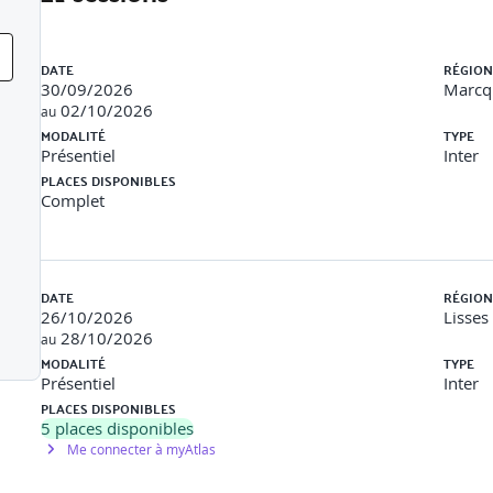
n 3 » et les interventions de « sous-section 4 »
Liste des sessions
chets
nte
DATE
RÉGION
30/09/2026
Marcq 
02/10/2026
au
MODALITÉ
TYPE
Présentiel
Inter
PLACES DISPONIBLES
tes, coordonnateurs SPS, acteurs de l'ingénierie de l'amiante
Complet
ire de santé au travail
DATE
RÉGION
26/10/2026
Lisses
28/10/2026
risques
au
MODALITÉ
TYPE
Présentiel
Inter
s de Consultation des Entreprises
PLACES DISPONIBLES
5
places disponibles
Me connecter à myAtlas
d’expériences