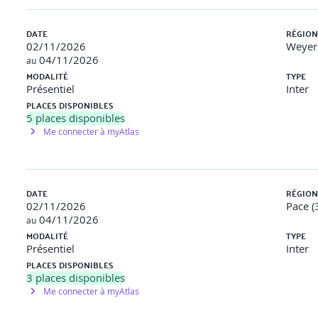
és
DATE
RÉGION
02/11/2026
Weyer
04/11/2026
au
MODALITÉ
TYPE
ation amiante
Présentiel
Inter
’un chantier amiante
PLACES DISPONIBLES
5
places disponibles
que de décontamination est obligatoire en cas de suivi des travau
Me connecter à myAtlas
DATE
RÉGION
02/11/2026
Pace (
04/11/2026
au
MODALITÉ
TYPE
Présentiel
Inter
PLACES DISPONIBLES
3
places disponibles
Me connecter à myAtlas