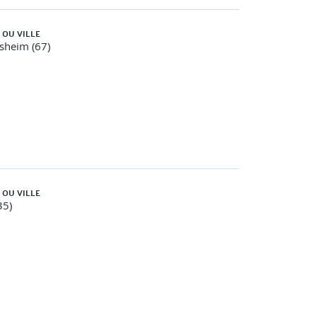
 OU VILLE
sheim (67)
x en zone d'opérations amiante
 OU VILLE
35)