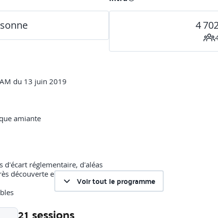
rsonne
4 70
AM du 13 juin 2019
sque amiante
 d'écart réglementaire, d'aléas
près découverte en cours de travaux de MCA
Voir tout le programme
ables
21 sessions
nes