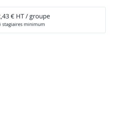
2,43 € HT / groupe
4
stagiaire
s
minimum