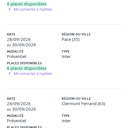
8
places disponibles
Création de gabarits (styles, cotations, calques,
Me connecter à myAtlas
présentations)
Travaux pratiques
:
Construction d’un projet à partir de Xrefs (plans
DATE
RÉGION OU VILLE
d’étages, mobilier, trames)
28/09/2026
Pace (35)
Création d’un gabarit standard entreprise (DWT)
30/09/2026
au
MODALITÉ
TYPE
Présentiel
Inter
PLACES DISPONIBLES
Module 4 : Mise en page avancée et automatisation
8
places disponibles
(4h)
Me connecter à myAtlas
Styles de tracé (CTB/STB), gestion des couleurs et
épaisseurs
Présentations multi-vues, échelles, cartouches
automatisés
DATE
RÉGION OU VILLE
Jeu de feuilles (Sheet Set Manager) pour l’organisation
28/09/2026
Clermont Ferrand (63)
de projets
30/09/2026
au
Impression automatique en lot et gestion des
MODALITÉ
TYPE
versions PDF
Présentiel
Inter
PLACES DISPONIBLES