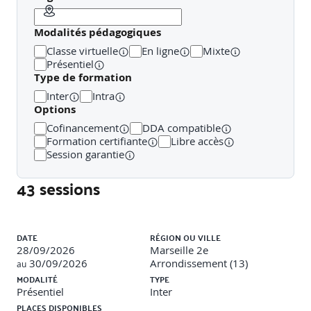
Définition de blocs avec attributs
Modalités pédagogiques
Création de blocs dynamiques paramétrables
(longueur, visibilité, rotation)
Classe virtuelle
En ligne
Mixte
Extraction d’attributs pour nomenclatures
Présentiel
Outils de palettes de blocs et insertion normalisée
Type de formation
Inter
Intra
Travaux pratiques
:
Options
Création d’une bibliothèque de blocs dynamiques
Cofinancement
DDA compatible
personnalisés
Formation certifiante
Libre accès
Intégration dans un projet-type avec extraction
Session garantie
d’attributs vers Excel
43 sessions
Module 3 : Références externes et standardisation
Liste des sessions
(4h)
DATE
RÉGION OU VILLE
28/09/2026
Marseille 2e
Attacher et lier des Xrefs : mode overlay vs
30/09/2026
Arrondissement (13)
au
attachement
MODALITÉ
TYPE
Réglage des chemins, calques, et visibilité des Xrefs
Présentiel
Inter
Gestion des fichiers sources, insertion dans le plan
PLACES DISPONIBLES
global