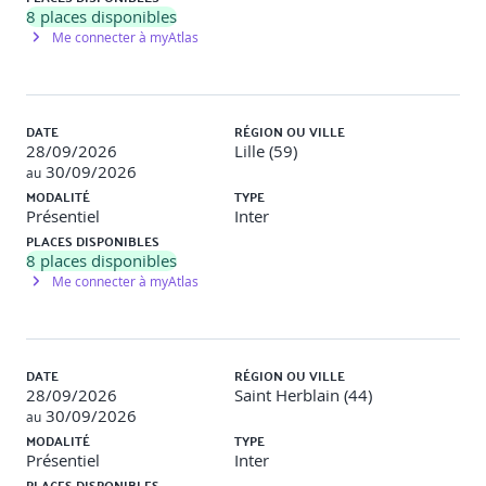
Travaux pratiques
:
8
places disponibles
Me connecter à myAtlas
Configuration d’un jeu de feuilles
Impression d’un dossier complet avec différents
formats et échelles
DATE
RÉGION OU VILLE
28/09/2026
Lille (59)
30/09/2026
Module 5 : Projet de synthèse – livrable technique
au
(4h)
MODALITÉ
TYPE
Présentiel
Inter
Analyse d’un cahier des charges simple
PLACES DISPONIBLES
Création d’un plan structuré avec Xrefs, blocs
8
places disponibles
dynamiques, annotations
Me connecter à myAtlas
Mise en page multi-présentation
Export PDF final et évaluation croisée
Travaux pratiques
:
DATE
RÉGION OU VILLE
28/09/2026
Saint Herblain (44)
Réalisation complète d’un plan bâtiment ou industriel
30/09/2026
au
avec gabarit entreprise
MODALITÉ
TYPE
Présentation orale du livrable par binôme ou trinôme
Présentiel
Inter
PLACES DISPONIBLES