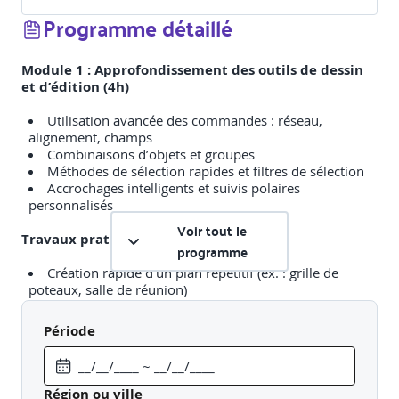
Programme détaillé
Module 1 : Approfondissement des outils de dessin
et d’édition (4h)
Utilisation avancée des commandes : réseau,
alignement, champs
Combinaisons d’objets et groupes
Méthodes de sélection rapides et filtres de sélection
Accrochages intelligents et suivis polaires
personnalisés
Voir tout le
Travaux pratiques
:
programme
Création rapide d’un plan répétitif (ex. : grille de
poteaux, salle de réunion)
Utilisation des groupes pour la gestion modulaire
Période
Module 2 : Création et gestion de blocs dynamiques
(5h)
Région ou ville