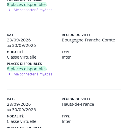
Travaux pratiques
:
8
places disponibles
Me connecter à myAtlas
Configuration d’un jeu de feuilles
Impression d’un dossier complet avec différents
formats et échelles
DATE
RÉGION OU VILLE
28/09/2026
Bourgogne-Franche-Comté
30/09/2026
Module 5 : Projet de synthèse – livrable technique
au
(4h)
MODALITÉ
TYPE
Classe virtuelle
Inter
Analyse d’un cahier des charges simple
PLACES DISPONIBLES
Création d’un plan structuré avec Xrefs, blocs
8
places disponibles
dynamiques, annotations
Me connecter à myAtlas
Mise en page multi-présentation
Export PDF final et évaluation croisée
Travaux pratiques
:
DATE
RÉGION OU VILLE
28/09/2026
Hauts-de-France
Réalisation complète d’un plan bâtiment ou industriel
30/09/2026
au
avec gabarit entreprise
MODALITÉ
TYPE
Présentation orale du livrable par binôme ou trinôme
Classe virtuelle
Inter
PLACES DISPONIBLES