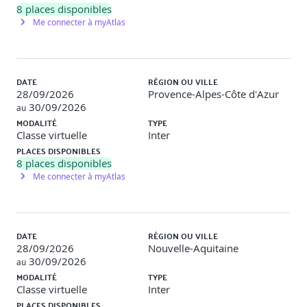
8
places disponibles
Création de gabarits (styles, cotations, calques,
Me connecter à myAtlas
présentations)
Travaux pratiques
:
Construction d’un projet à partir de Xrefs (plans
DATE
RÉGION OU VILLE
d’étages, mobilier, trames)
28/09/2026
Provence-Alpes-Côte d'Azur
Création d’un gabarit standard entreprise (DWT)
30/09/2026
au
MODALITÉ
TYPE
Classe virtuelle
Inter
PLACES DISPONIBLES
Module 4 : Mise en page avancée et automatisation
8
places disponibles
(4h)
Me connecter à myAtlas
Styles de tracé (CTB/STB), gestion des couleurs et
épaisseurs
Présentations multi-vues, échelles, cartouches
automatisés
DATE
RÉGION OU VILLE
Jeu de feuilles (Sheet Set Manager) pour l’organisation
28/09/2026
Nouvelle-Aquitaine
de projets
30/09/2026
au
Impression automatique en lot et gestion des
MODALITÉ
TYPE
versions PDF
Classe virtuelle
Inter
PLACES DISPONIBLES