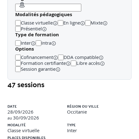
Définition de blocs avec attributs
Modalités pédagogiques
Création de blocs dynamiques paramétrables
(longueur, visibilité, rotation)
Classe virtuelle
En ligne
Mixte
Extraction d’attributs pour nomenclatures
Présentiel
Outils de palettes de blocs et insertion normalisée
Type de formation
Inter
Intra
Travaux pratiques
:
Options
Création d’une bibliothèque de blocs dynamiques
Cofinancement
DDA compatible
personnalisés
Formation certifiante
Libre accès
Intégration dans un projet-type avec extraction
Session garantie
d’attributs vers Excel
47 sessions
Module 3 : Références externes et standardisation
Liste des sessions
(4h)
DATE
RÉGION OU VILLE
28/09/2026
Occitanie
Attacher et lier des Xrefs : mode overlay vs
30/09/2026
au
attachement
MODALITÉ
TYPE
Réglage des chemins, calques, et visibilité des Xrefs
Classe virtuelle
Inter
Gestion des fichiers sources, insertion dans le plan
PLACES DISPONIBLES
global