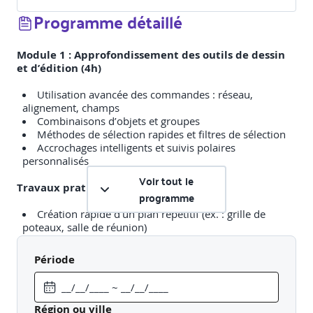
Programme détaillé
Module 1 : Approfondissement des outils de dessin
et d’édition (4h)
Utilisation avancée des commandes : réseau,
alignement, champs
Combinaisons d’objets et groupes
Méthodes de sélection rapides et filtres de sélection
Accrochages intelligents et suivis polaires
personnalisés
Voir tout le
Travaux pratiques
:
programme
Création rapide d’un plan répétitif (ex. : grille de
poteaux, salle de réunion)
Utilisation des groupes pour la gestion modulaire
Période
Module 2 : Création et gestion de blocs dynamiques
(5h)
Région ou ville