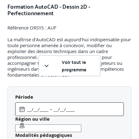
Formation AutoCAD - Dessin 2D -
Perfectionnement
Référence ORSYS : AUF
La maîtrise d’AutoCAD est aujourd’hui indispensable pour
toute personne amenée à concevoir, modifier ou
exploiter des dessins techniques dans un cadre
professionnel. Cette formation a été conçue pour
Voir tout le
accompagner techniciens, dessinateurs, projeteurs ou
programme
ingénieurs dans le perfectionnement des compétences
fondamentales en dessin 2D.
Objectifs pédagogiques
Période
A l'issue de la formation, le participant sera en mesure de
:
Région ou ville
Utiliser les outils avancés de dessin, de modification
et de gestion de calques
Modalités pédagogiques
Créer et gérer des blocs dynamiques avec attributs