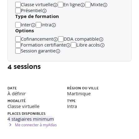
pour structurer les dessins
Classe virtuelle
En ligne
Mixte
Exploiter les références externes, les gabarits et les
Présentiel
styles pour standardiser la production
Type de formation
Maîtriser les impressions multiples, les jeux de
Inter
Intra
feuilles et la méthodologie de gestion de projet
Options
Cofinancement
DDA compatible
Public concerné
Formation certifiante
Libre accès
Session garantie
Techniciens de fabrication, dessinateurs, projeteurs,
4 sessions
ingénieurs d’études, responsables de bureaux d’études,
toute personne confrontée au dessin technique.
Liste des sessions
Prérequis
DATE
RÉGION OU VILLE
À définir
Martinique
MODALITÉ
TYPE
Avoir suivi la formation "AUE : AutoCAD – Dessin 2D –
Classe virtuelle
Intra
Initiation" ou posséder les connaissances équivalentes.
PLACES DISPONIBLES
4
stagiaires minimum
Me connecter à myAtlas
Modalités d'évaluation