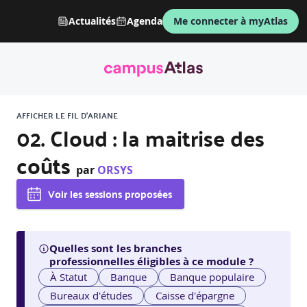
Actualités
Agenda
Me connecter à myAtlas
AFFICHER LE FIL D'ARIANE
02. Cloud : la maitrise des
coûts
par
ORSYS
Voir les sessions proposées
Quelles sont les branches
professionnelles éligibles à ce module ?
À Statut
Banque
Banque populaire
Bureaux d'études
Caisse d'épargne