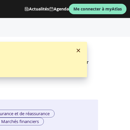
Actualités
Agenda
Me connecter à myAtlas
s Professionnels IT
par
urance et de réassurance
Marchés financiers