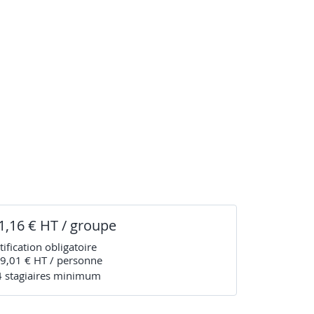
1,16 € HT / groupe
tification obligatoire
9,01 € HT / personne
4
stagiaire
s
minimum