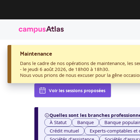
ACCUEIL
Maintenance
02. CONCEVOIR ET IMPLÉMENTER UNE SOLUTION D’IA P
02. Concevoir et implém
Dans le cadre de nos opérations de maintenance, les ser
- le jeudi 6 août 2026, de 18h00 à 18h30.
Nous vous prions de nous excuser pour la gêne occasio
AELION
Voir les sessions proposées
Quelles sont les branches professionne
À Statut
Banque
Banque populai
Crédit mutuel
Experts-comptables et
Sociétés d'assistance
Sociétés d'assur