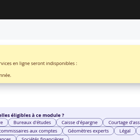
OUR LES PROFESSIONNELS IT PAR AELION
enter une solution d’IA pour le
vices en ligne seront indisponibles :
nnée.
lles éligibles à ce module ?
re
Bureaux d'études
Caisse d'épargne
Courtage d'ass
 commissaires aux comptes
Géomètres experts
Légal
ances
Sociétés financières