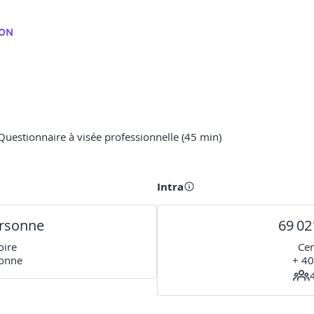
ION
Questionnaire à visée professionnelle (45 min)
Intra
ersonne
69 02
oire
Cer
sonne
+ 40