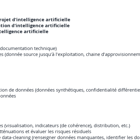
jet d’intelligence artificielle
on d’intelligence artificielle
elligence artificielle
 documentation technique)
s (donnée source jusqu’à l’exploitation, chaine d’approvisionn
n de données (données synthétiques, confidentialité différentiell
 données
 (visualisation, indicateurs (de cohérence), distribution, etc.)
 atténuations et évaluer les risques résiduels
e data-cleaning (renseigner données manquantes, identifier les do