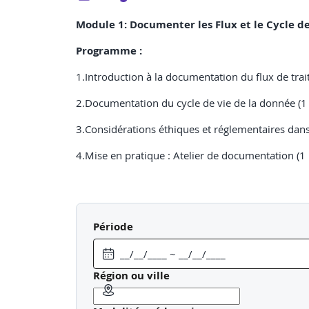
Module 1: Documenter les Flux et le Cycle d
Programme :
1.Introduction à la documentation du flux de tra
2.Documentation du cycle de vie de la donnée (1
3.Considérations éthiques et réglementaires dan
4.Mise en pratique : Atelier de documentation (1
Module 2: Documenter et Structurer les Jeux
Période
Programme :
1.Introduction aux Techniques de Génération de
Région ou ville
2.Structure et intégrité des données (1 heure)