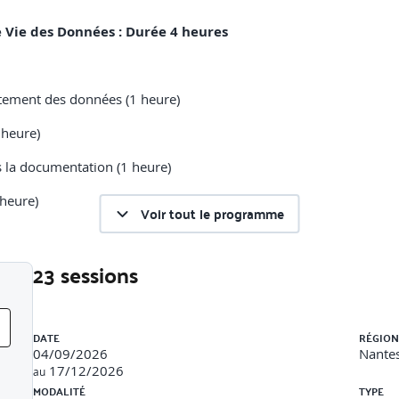
e Vie des Données : Durée 4 heures
itement des données (1 heure)
 heure)
s la documentation (1 heure)
 heure)
Voir tout le programme
23 sessions
 de Données pour l'IA : Durée 4 heures
Liste des sessions
 Données (1 heures)
DATE
RÉGION
04/09/2026
Nantes
17/12/2026
au
MODALITÉ
TYPE