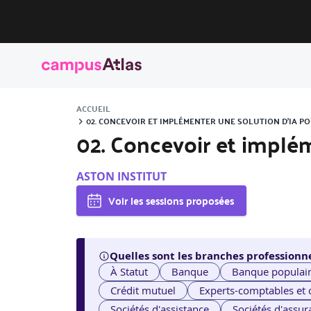
ACCUEIL
02. CONCEVOIR ET IMPLÉMENTER UNE SOLUTION D’IA P
02. Concevoir et implém
ASTON INSTITUT
Voir les sessions proposées
Quelles sont les branches professionne
À Statut
Banque
Banque populai
Crédit mutuel
Experts-comptables et
Sociétés d'assistance
Sociétés d'assur