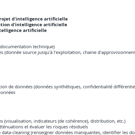
jet d’intelligence artificielle
on d’intelligence artificielle
elligence artificielle
 documentation technique)
s (donnée source jusqu’à l’exploitation, chaine d’approvisionn
n de données (données synthétiques, confidentialité différentiell
 données
 (visualisation, indicateurs (de cohérence), distribution, etc.)
 atténuations et évaluer les risques résiduels
e data-cleaning (renseigner données manquantes, identifier les do