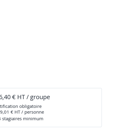
6,40 € HT / groupe
tification obligatoire
9,01 € HT / personne
4
stagiaire
s
minimum