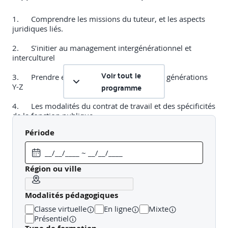
1.
Comprendre les missions du tuteur, et les aspects
juridiques liés.
2.
S’initier au management intergénérationnel et
interculturel
Voir tout le
3.
Prendre en compte les spécificités des générations
programme
Y-Z
4.
Les modalités du contrat de travail et des spécificités
de la fonction publique
Période
5.
La place de la formation et le rôle de l’école. La
nature du travail et le rôle du tuteur
6.
Identifier les étapes de l’accueil et anticiper
Région ou ville
l’organisation matérielle et organisationnelle de
l’apprenti.
Modalités pédagogiques
7.
Informer et intégrer les collaborateurs à l’accueil, à
Classe virtuelle
En ligne
Mixte
l’intégration et à l’accompagnement de recrues.
Présentiel