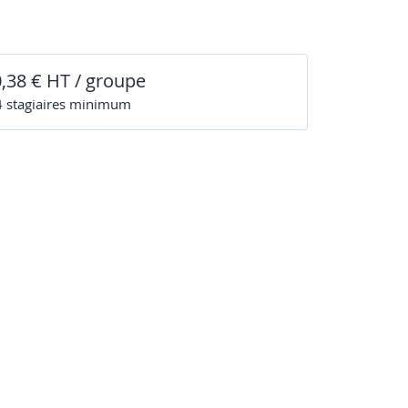
0,38 € HT / groupe
4
stagiaire
s
minimum