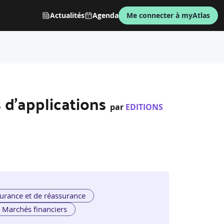
Actualités
Agenda
Me connecter à myAtlas
s d'applications
par
EDITIONS
urance et de réassurance
Marchés financiers