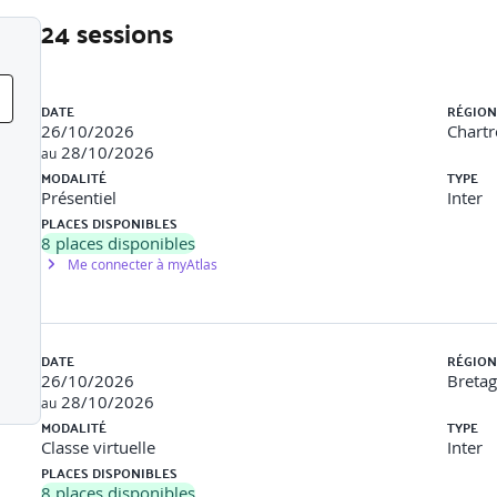
24 sessions
nux)
Liste des sessions
DATE
RÉGION
26/10/2026
Chartr
28/10/2026
au
MODALITÉ
TYPE
Présentiel
Inter
PLACES DISPONIBLES
8
places disponibles
Me connecter à myAtlas
 application Web avec Docker
DATE
RÉGION
26/10/2026
Breta
28/10/2026
au
MODALITÉ
TYPE
Classe virtuelle
Inter
PLACES DISPONIBLES
blier
8
places disponibles