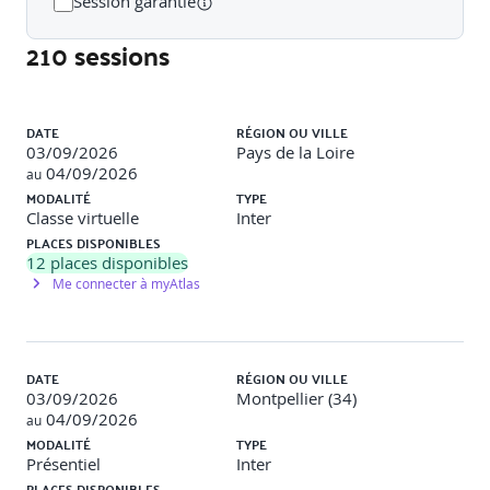
Session garantie
Rédiger et tester des prompts pour générer
automatiquement des cas de tests fonctionnels
210 sessions
Les techniques du prompting
Création assistée de cas de tests via l'IA
Quel modèle de langage choisir en fonction
Liste des sessions
des activités - Benchmarks
DATE
RÉGION OU VILLE
03/09/2026
Pays de la Loire
Exemples de travaux pratiques (à titre indicatif)
04/09/2026
au
MODALITÉ
TYPE
Classe virtuelle
Inter
Exercices pratiques réalisés
PLACES DISPONIBLES
12
places disponibles
Revue de User Stories et génération de critères
Me connecter à myAtlas
d'acceptation
Conception de tests à partir d'Exigences et de User
Stories avec ou sans critères d'acceptation
Refactorer des cas de tests existants
Analyser les rapports d'anomalie
DATE
RÉGION OU VILLE
03/09/2026
Montpellier (34)
04/09/2026
au
MODALITÉ
TYPE
Présentiel
Inter
Jour 2 - Matin
PLACES DISPONIBLES