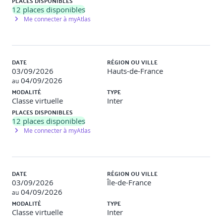
PLACES DISPONIBLES
12
places disponibles
Jour 2 - Après-midi
Me connecter à myAtlas
Enjeux, limites et éthique de l'IA dans les tests
DATE
RÉGION OU VILLE
03/09/2026
Hauts-de-France
Hallucinations : comment détecter les erreurs
04/09/2026
au
d'une IA / les métriques d'évaluation
MODALITÉ
TYPE
Protection des données : gérer ce risque, quelles
Classe virtuelle
Inter
solutions
PLACES DISPONIBLES
Biais : exemples concrets, comment l'éviter
12
places disponibles
Régulation de l'IA - European AI Act
Me connecter à myAtlas
Exemples de travaux pratiques (à titre indicatif)
DATE
RÉGION OU VILLE
Exercices pratiques réalisés
03/09/2026
Île-de-France
04/09/2026
au
Comparaison des résultats obtenus avec un même
MODALITÉ
TYPE
prompt dans le même modèle ou des modèles
Classe virtuelle
Inter
différents