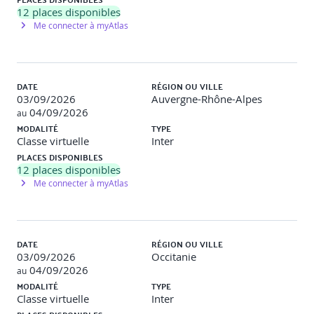
12
places disponibles
Me connecter à myAtlas
Automatisation des tests avec l'IA
Automatisation intelligente : de la génération
DATE
de scripts à l'exécution automatisée
RÉGION OU VILLE
03/09/2026
Utilisation de l'IA pour l'analyse des résultats de tests
Auvergne-Rhône-Alpes
04/09/2026
Intégration de l'IA dans les outils d'automatisation
au
(ex : Selenium avec IA, Test.AI)
MODALITÉ
TYPE
Classe virtuelle
Inter
PLACES DISPONIBLES
Exemples de travaux pratiques (à titre indicatif)
12
places disponibles
Me connecter à myAtlas
Exercices pratiques réalisés
Automatiser des tests à partir de données fournies
à l'IA
DATE
RÉGION OU VILLE
Automatiser des tests à partir de données générées
03/09/2026
Occitanie
par IA
04/09/2026
au
Générer des tests automatisés avec l'IA
MODALITÉ
TYPE
Classe virtuelle
Inter