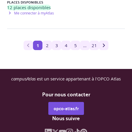
PLACES DISPONIBLES
12
places disponibles
Me connecter à myAtlas
1
2
3
4
5
…
21
campusAtlas
est un service appartenant à l'OPCO Atlas
Pour nous contacter
opco-atlas.fr
Nous suivre