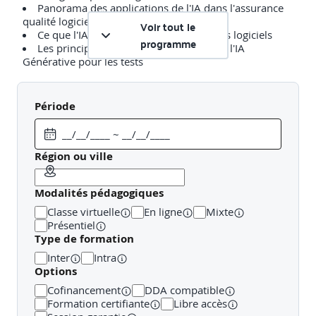
Panorama des applications de l'IA dans l'assurance
qualité logicielle
Voir tout le
Ce que l'IA Générative apporte aux tests logiciels
programme
Les principales techniques pour utiliser l'IA
Générative pour les tests
Exemples de travaux pratiques (à titre indicatif)
Période
Exercices pratiques réalisés
Région ou ville
Revue et analyse de projets ayant intégré l'IA pour
les tests
Modalités pédagogiques
Classe virtuelle
En ligne
Mixte
Présentiel
Jour 1 - Après-midi
Type de formation
Inter
Intra
Options
Prompt engineering et génération de cas de tests
Cofinancement
DDA compatible
Formation certifiante
Libre accès