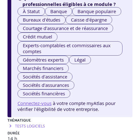
professionnelles éligibles à ce module ?
À Statut
Banque
Banque populaire
Bureaux d'études
Caisse d'épargne
Courtage d'assurance et de réassurance
Crédit mutuel
Experts-comptables et commissaires aux
comptes
Géomètres experts
Légal
Marchés financiers
Sociétés d'assistance
Sociétés d'assurances
Sociétés financières
Connectez-vous
à votre compte myAtlas pour
vérifier l'éligibilité de votre entreprise.
THÉMATIQUE
TESTS LOGICIELS
DURÉE
14 h