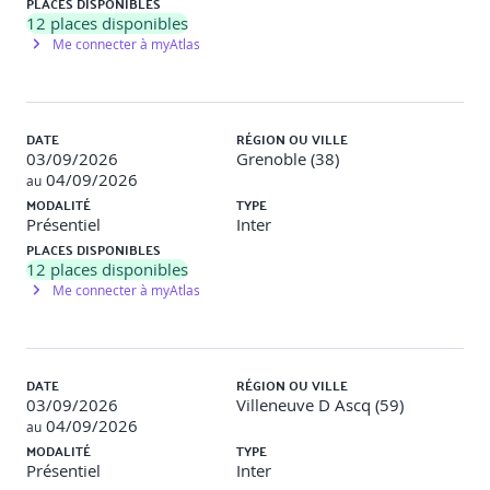
PLACES DISPONIBLES
Comparaison des résultats obtenu avec une même
12
places disponibles
question posée avec des prompts différents
Me connecter à myAtlas
DATE
RÉGION OU VILLE
03/09/2026
Grenoble (38)
04/09/2026
au
MODALITÉ
TYPE
Présentiel
Inter
PLACES DISPONIBLES
12
places disponibles
Me connecter à myAtlas
DATE
RÉGION OU VILLE
03/09/2026
Villeneuve D Ascq (59)
04/09/2026
au
MODALITÉ
TYPE
Présentiel
Inter