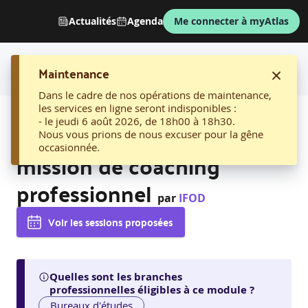
Actualités
Agenda
Me connecter à myAtlas
Maintenance
Dans le cadre de nos opérations de maintenance,
les services en ligne seront indisponibles :
AFFICHER LE FIL D'ARIANE
- le jeudi 6 août 2026, de 18h00 à 18h30.
02. Maîtriser le cadre de sa
Nous vous prions de nous excuser pour la gêne
occasionnée.
mission de coaching
professionnel
par
IFOD
Voir les sessions proposées
Quelles sont les branches
professionnelles éligibles à ce module ?
Bureaux d'études