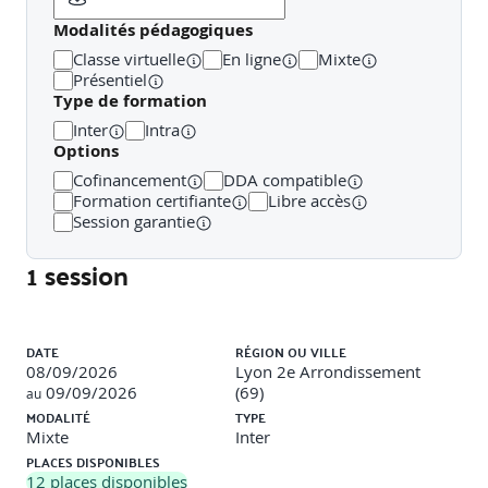
besoin du client
Définir un objectif clair et atteignable
Modalités pédagogiques
Entériner l’objectif avec le client
Classe virtuelle
En ligne
Mixte
Présentiel
Type de formation
Jour 2 : La structuration de la mission de coaching
Inter
Intra
Options
La mission de coaching
Cofinancement
DDA compatible
Formation certifiante
Libre accès
Rédiger et présenter la structuration d’une mission
Session garantie
Définir un plan d’intervention
Rédiger différents modèles de contrat
1 session
Élaborer son code déontologie
Le positionnement du coach
Liste des sessions
Positionner sa mission dans la stratégie de
DATE
RÉGION OU VILLE
développement de l’entreprise
08/09/2026
Lyon 2e Arrondissement
Adhérer à la stratégie définie par l’entreprise
09/09/2026
(69)
au
MODALITÉ
TYPE
L’évaluation de sa mission de coaching
Mixte
Inter
PLACES DISPONIBLES
Évaluer et valoriser l’impact de sa mission de
12
places disponibles