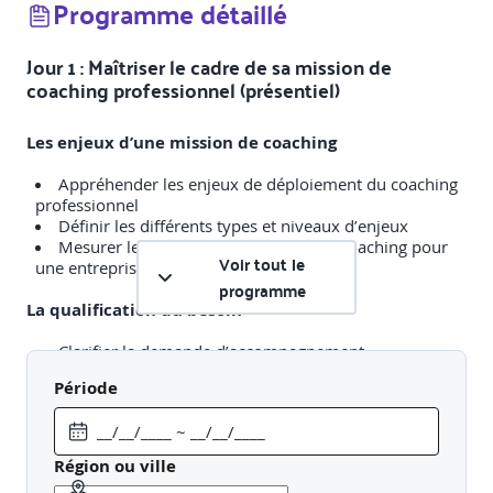
Programme détaillé
Jour 1 : Maîtriser le cadre de sa mission de
coaching professionnel (présentiel)
Les enjeux d’une mission de coaching
Appréhender les enjeux de déploiement du coaching
professionnel
Définir les différents types et niveaux d’enjeux
Mesurer les enjeux d’une mission de coaching pour
Voir tout le
une entreprise
programme
La qualification du besoin
Clarifier la demande d’accompagnement
Qualifier le besoin d’une entreprise
Période
Faire un état des lieux
Comprendre la problématique
La définition d’objectifs
Formaliser les objectifs à atteindre
Région ou ville
Déduire un objectif à partir de la demande et du